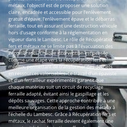
métaux, l’objectif est de proposer une solution
claire, encadrée et accessible pour l’enlèvement
gratuit d’épave, l’enlèvement épave et le débarras
ferraille, tout en assurant une destruction véhicule
hors d’usage conforme à la réglementation en
vigueur dans le Lambesc. Le rôle de Récupération
fers et métaux ne se limite pas à l’évacuation des
encombrants. Chaque intervention est pensée
comme une étape vers la récupération fers et
métaux, permettant de transformer des déchets
en ressources valorisables. Le travail d’un épaviste
et d’un ferrailleur expérimentés garantit que
chaque matériau suit un circuit de recyclage
ferraille adapté, évitant ainsi le gaspillage et les
dépôts sauvages. Cette approche contribue à une
meilleure organisation de la gestion des métaux à
l’échelle du Lambesc. Grâce à Récupération fers et
métaux, le rachat ferraille devient également une