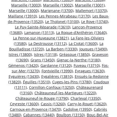
Marseille (13003)
,
Marseille (13002)
,
Marseille (13001)
,
Marseille (13000)
,
Marignane (13700)
,
Mallemort (13370)
,
Maillane (13910)
,
Les Pennes-Mirabeau (13170)
,
Les Baux-
de-Provence (13520)
,
Le Tholonet (13100)
,
Le Rove (13740)
,
Le Puy-Sainte-Réparade (13610)
,
Lançon-Provence
(13680)
,
Lamanon (13113)
,
La Roque-d’Anthéron (13640)
,
La Penne-sur-Huveaune (13821)
,
La Fare-les-Oliviers
(13580)
,
La Destrousse (13112)
,
La Ciotat (13600)
,
La
Bouilladisse (13720)
,
La Barben (13330)
,
Jouques (13490)
,
Istres (13800)
,
Istres (13118)
,
Gréasque (13850)
,
Graveson
(13690)
,
Grans (13450)
,
Gignac-la-Nerthe (13180)
,
Gémenos (13420)
,
Gardanne (13120)
,
Fuveau (13710)
,
Fos-
sur-Mer (13270)
,
Fontvieille (13990)
,
Eyragues (13630)
,
Eyguières (13430)
,
Eygalières (13810)
,
Ensuès-la-Redonne
(13820)
,
Éguilles (13510)
,
Cuges-les-Pins (13780)
,
Coudoux
(13111)
,
Cornillon-Confoux (13250)
,
Châteaurenard
(13160)
,
Châteauneuf-les-Martigues (13220)
,
Châteauneuf-le-Rouge (13790)
,
Charleval (13350)
,
Ceyreste (13600)
,
Cassis (13260)
,
Carry-le-Rouet (13620)
,
Carnoux-en-Provence (13470)
,
Cadolive (13950)
,
Cabriès
(13480)
,
Cabannes (13440)
,
Boulbon (13150)
,
Bouc-Bel-Air