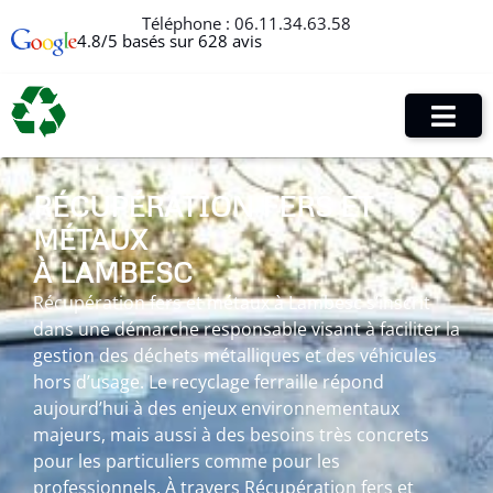
Téléphone :
06.11.34.63.58
4.8/5 basés sur 628 avis
RÉCUPÉRATION FERS ET
MÉTAUX
À LAMBESC
Récupération fers et métaux à Lambesc s’inscrit
dans une démarche responsable visant à faciliter la
gestion des déchets métalliques et des véhicules
hors d’usage. Le recyclage ferraille répond
aujourd’hui à des enjeux environnementaux
majeurs, mais aussi à des besoins très concrets
pour les particuliers comme pour les
professionnels. À travers Récupération fers et