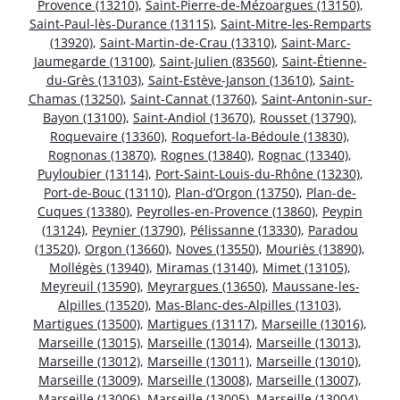
Provence (13210)
,
Saint-Pierre-de-Mézoargues (13150)
,
Saint-Paul-lès-Durance (13115)
,
Saint-Mitre-les-Remparts
(13920)
,
Saint-Martin-de-Crau (13310)
,
Saint-Marc-
Jaumegarde (13100)
,
Saint-Julien (83560)
,
Saint-Étienne-
du-Grès (13103)
,
Saint-Estève-Janson (13610)
,
Saint-
Chamas (13250)
,
Saint-Cannat (13760)
,
Saint-Antonin-sur-
Bayon (13100)
,
Saint-Andiol (13670)
,
Rousset (13790)
,
Roquevaire (13360)
,
Roquefort-la-Bédoule (13830)
,
Rognonas (13870)
,
Rognes (13840)
,
Rognac (13340)
,
Puyloubier (13114)
,
Port-Saint-Louis-du-Rhône (13230)
,
Port-de-Bouc (13110)
,
Plan-d’Orgon (13750)
,
Plan-de-
Cuques (13380)
,
Peyrolles-en-Provence (13860)
,
Peypin
(13124)
,
Peynier (13790)
,
Pélissanne (13330)
,
Paradou
(13520)
,
Orgon (13660)
,
Noves (13550)
,
Mouriès (13890)
,
Mollégès (13940)
,
Miramas (13140)
,
Mimet (13105)
,
Meyreuil (13590)
,
Meyrargues (13650)
,
Maussane-les-
Alpilles (13520)
,
Mas-Blanc-des-Alpilles (13103)
,
Martigues (13500)
,
Martigues (13117)
,
Marseille (13016)
,
Marseille (13015)
,
Marseille (13014)
,
Marseille (13013)
,
Marseille (13012)
,
Marseille (13011)
,
Marseille (13010)
,
Marseille (13009)
,
Marseille (13008)
,
Marseille (13007)
,
Marseille (13006)
,
Marseille (13005)
,
Marseille (13004)
,