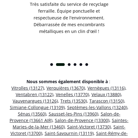
Très satisfaite du service de recyclage
Exc
e ma
ferraille. Équipe ponctuelle et
respectueuse de l'environnement.
!
Débarrassée de mes encombrants
métalliques en un clin d'œil !
Nous sommes également disponible à
:
Vitrolles (13127)
,
Verquières (13670)
,
Vernègues (13116)
,
Ventabren (13122)
,
Venelles (13770)
,
Velaux (13880)
,
Vauvenargues (13126)
,
Trets (13530)
,
Tarascon (13150)
,
Simiane-Collongue (13109)
,
Septèmes-les-Vallons (13240)
,
Sénas (13560)
,
Sausset-les-Pins (13960)
,
Salon-de-
Provence (13661 AIR)
,
Salon-de-Provence (13300)
,
Saintes-
Maries-de-la-Mer (13460)
,
Saint-Victoret (13730)
,
Saint-
Victoret (13700)
,
Saint-Savournin (13119)
,
Saint-Rémy-de-