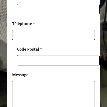
a
l
*
Téléphone
*
Code Postal
*
Message