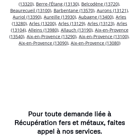
(13320)
,
Berre-l’Étang (13130)
,
Belcodène (13720)
,
Beaurecueil (13100)
,
Barbentane (13570)
,
Aurons (13121)
,
Auriol (13390)
,
Aureille (13930)
,
Aubagne (13400)
,
Arles
(13280)
,
Arles (13200)
,
Arles (13129)
,
Arles (13123)
,
Arles
(13104)
,
Alleins (13980)
,
Allauch (13190)
,
Aix-en-Provence
(13540)
,
Aix-en-Provence (13290)
,
Aix-en-Provence (13100)
,
Aix-en-Provence (13090)
,
Aix-en-Provence (13080)
Pour toute demande liée à
Récupération fers et métaux, faites
appel à nos services.