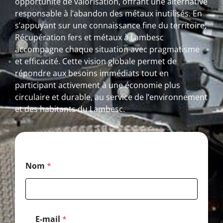
opportunité de valorisation, offrant une alternative
responsable à l’abandon des métaux inutilisés. En
s’appuyant sur une connaissance fine du territoire,
Récupération fers et métaux à Lambesc
accompagne chaque situation avec pragmatisme
et efficacité. Cette vision globale permet de
répondre aux besoins immédiats tout en
participant activement à une économie plus
circulaire et durable, au service de l’environnement
et des habitants du Lambesc.
N
Nom
*
o
m
P
o
s
t
E-mail
*