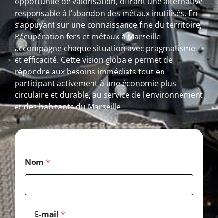
opportunité de valorisation, offrant une alternative
responsable à l’abandon des métaux inutilisés. En
s’appuyant sur une connaissance fine du territoire,
Récupération fers et métaux à Marseille
accompagne chaque situation avec pragmatisme
et efficacité. Cette vision globale permet de
répondre aux besoins immédiats tout en
participant activement à une économie plus
circulaire et durable, au service de l’environnement
et des habitants du Marseille.
C
Nom
*
o
d
e
T
é
l
E-mail
*