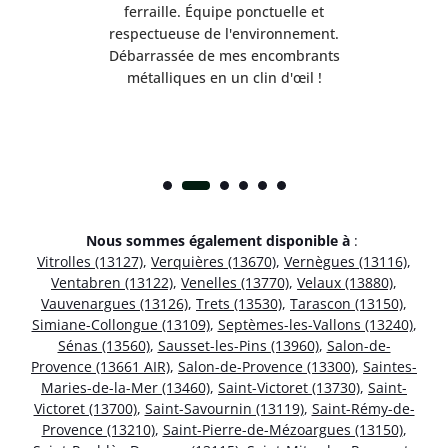
e ma
ferraille. Équipe ponctuelle et
respectueuse de l'environnement.
!
Débarrassée de mes encombrants
métalliques en un clin d'œil !
Nous sommes également disponible à
:
Vitrolles (13127)
,
Verquières (13670)
,
Vernègues (13116)
,
Ventabren (13122)
,
Venelles (13770)
,
Velaux (13880)
,
Vauvenargues (13126)
,
Trets (13530)
,
Tarascon (13150)
,
Simiane-Collongue (13109)
,
Septèmes-les-Vallons (13240)
,
Sénas (13560)
,
Sausset-les-Pins (13960)
,
Salon-de-
Provence (13661 AIR)
,
Salon-de-Provence (13300)
,
Saintes-
Maries-de-la-Mer (13460)
,
Saint-Victoret (13730)
,
Saint-
Victoret (13700)
,
Saint-Savournin (13119)
,
Saint-Rémy-de-
Provence (13210)
,
Saint-Pierre-de-Mézoargues (13150)
,