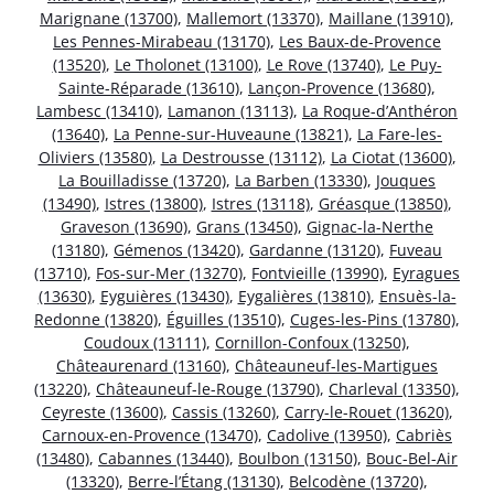
Marignane (13700)
,
Mallemort (13370)
,
Maillane (13910)
,
Les Pennes-Mirabeau (13170)
,
Les Baux-de-Provence
(13520)
,
Le Tholonet (13100)
,
Le Rove (13740)
,
Le Puy-
Sainte-Réparade (13610)
,
Lançon-Provence (13680)
,
Lambesc (13410)
,
Lamanon (13113)
,
La Roque-d’Anthéron
(13640)
,
La Penne-sur-Huveaune (13821)
,
La Fare-les-
Oliviers (13580)
,
La Destrousse (13112)
,
La Ciotat (13600)
,
La Bouilladisse (13720)
,
La Barben (13330)
,
Jouques
(13490)
,
Istres (13800)
,
Istres (13118)
,
Gréasque (13850)
,
Graveson (13690)
,
Grans (13450)
,
Gignac-la-Nerthe
(13180)
,
Gémenos (13420)
,
Gardanne (13120)
,
Fuveau
(13710)
,
Fos-sur-Mer (13270)
,
Fontvieille (13990)
,
Eyragues
(13630)
,
Eyguières (13430)
,
Eygalières (13810)
,
Ensuès-la-
Redonne (13820)
,
Éguilles (13510)
,
Cuges-les-Pins (13780)
,
Coudoux (13111)
,
Cornillon-Confoux (13250)
,
Châteaurenard (13160)
,
Châteauneuf-les-Martigues
(13220)
,
Châteauneuf-le-Rouge (13790)
,
Charleval (13350)
,
Ceyreste (13600)
,
Cassis (13260)
,
Carry-le-Rouet (13620)
,
Carnoux-en-Provence (13470)
,
Cadolive (13950)
,
Cabriès
(13480)
,
Cabannes (13440)
,
Boulbon (13150)
,
Bouc-Bel-Air
(13320)
,
Berre-l’Étang (13130)
,
Belcodène (13720)
,