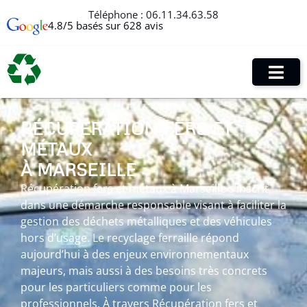
Téléphone :
06.11.34.63.58
4.8/5 basés sur 628 avis
RÉCUPÉRATION FERS ET
MÉTAUX
À MARSEILLE
Récupération fers et métaux à Marseille s’inscrit
dans une démarche responsable visant à faciliter la
gestion des déchets métalliques et des véhicules
hors d’usage. Le recyclage ferraille répond
aujourd’hui à des enjeux environnementaux
majeurs, mais aussi à des besoins très concrets
pour les particuliers comme pour les
professionnels. À travers Récupération fers et