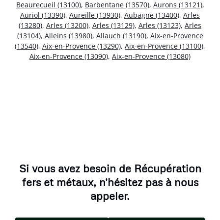
Beaurecueil (13100)
,
Barbentane (13570)
,
Aurons (13121)
,
Auriol (13390)
,
Aureille (13930)
,
Aubagne (13400)
,
Arles
(13280)
,
Arles (13200)
,
Arles (13129)
,
Arles (13123)
,
Arles
(13104)
,
Alleins (13980)
,
Allauch (13190)
,
Aix-en-Provence
(13540)
,
Aix-en-Provence (13290)
,
Aix-en-Provence (13100)
,
Aix-en-Provence (13090)
,
Aix-en-Provence (13080)
Si vous avez besoin de Récupération
fers et métaux, n'hésitez pas à nous
appeler.