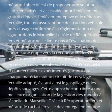
métaux, l’objectif est de proposer une solution
claire, encadrée et accessible pour l’enlèvement
gratuit d’épave, l’enlèvement épave et le débarras
ferraille, tout en assurant une destruction véhicule
hors d’usage conforme à la réglementation en
vigueur dans le Marseille. Le rôle de Récupération
fers et métaux ne se limite pas à l’évacuation des
encombrants. Chaque intervention est pensée
comme une étape vers la récupération fers et
métaux, permettant de transformer des déchets
en ressources valorisables. Le travail d’un épaviste
et d’un ferrailleur expérimentés garantit que
chaque matériau suit un circuit de recyclage
ferraille adapté, évitant ainsi le gaspillage et les
dépôts sauvages. Cette approche contribue à une
meilleure organisation de la gestion des métaux à
l’échelle du Marseille. Grâce à Récupération fers et
métaux, le rachat ferraille devient également une