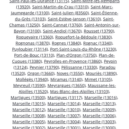
Saint-Paul-lès-Durance (13115)
,
Saint-Mitre-les-Remparts
(13920)
,
Saint-Martin-de-Crau (13310)
,
Saint-Marc-
Jaumegarde (13100)
,
Saint-Julien (83560)
,
Saint-Étienne-
du-Grès (13103)
,
Saint-Estève-Janson (13610)
,
Saint-
Chamas (13250)
,
Saint-Cannat (13760)
,
Saint-Antonin-sur-
Bayon (13100)
,
Saint-Andiol (13670)
,
Rousset (13790)
,
Roquevaire (13360)
,
Roquefort-la-Bédoule (13830)
,
Rognonas (13870)
,
Rognes (13840)
,
Rognac (13340)
,
Puyloubier (13114)
,
Port-Saint-Louis-du-Rhône (13230)
,
Port-de-Bouc (13110)
,
Plan-d’Orgon (13750)
,
Plan-de-
Cuques (13380)
,
Peyrolles-en-Provence (13860)
,
Peypin
(13124)
,
Peynier (13790)
,
Pélissanne (13330)
,
Paradou
(13520)
,
Orgon (13660)
,
Noves (13550)
,
Mouriès (13890)
,
Mollégès (13940)
,
Miramas (13140)
,
Mimet (13105)
,
Meyreuil (13590)
,
Meyrargues (13650)
,
Maussane-les-
Alpilles (13520)
,
Mas-Blanc-des-Alpilles (13103)
,
Martigues (13500)
,
Martigues (13117)
,
Marseille (13016)
,
Marseille (13015)
,
Marseille (13014)
,
Marseille (13013)
,
Marseille (13012)
,
Marseille (13010)
,
Marseille (13009)
,
Marseille (13008)
,
Marseille (13007)
,
Marseille (13006)
,
Marseille (13005)
,
Marseille (13004)
,
Marseille (13003)
,
Marseille (13002)
,
Marseille (13001)
,
Marseille (13000)
,