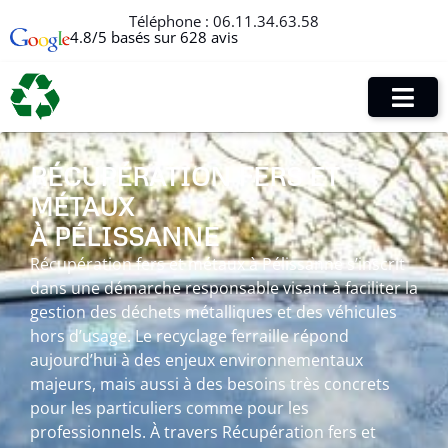
Téléphone :
06.11.34.63.58
4.8/5 basés sur 628 avis
RÉCUPÉRATION FERS ET
MÉTAUX
À PÉLISSANNE
Récupération fers et métaux à Pélissanne s’inscrit
dans une démarche responsable visant à faciliter la
gestion des déchets métalliques et des véhicules
hors d’usage. Le recyclage ferraille répond
aujourd’hui à des enjeux environnementaux
majeurs, mais aussi à des besoins très concrets
pour les particuliers comme pour les
professionnels. À travers Récupération fers et