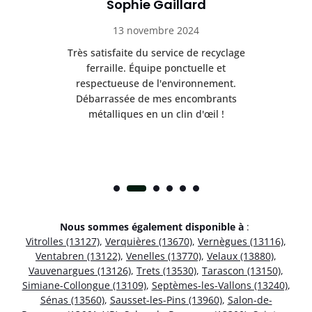
Sophie Gaillard
13 novembre 2024
Très satisfaite du service de recyclage
Exc
e ma
ferraille. Équipe ponctuelle et
respectueuse de l'environnement.
!
Débarrassée de mes encombrants
métalliques en un clin d'œil !
Nous sommes également disponible à
:
Vitrolles (13127)
,
Verquières (13670)
,
Vernègues (13116)
,
Ventabren (13122)
,
Venelles (13770)
,
Velaux (13880)
,
Vauvenargues (13126)
,
Trets (13530)
,
Tarascon (13150)
,
Simiane-Collongue (13109)
,
Septèmes-les-Vallons (13240)
,
Sénas (13560)
,
Sausset-les-Pins (13960)
,
Salon-de-