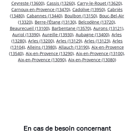
Ceyreste (13600)
,
Cassis (13260)
,
Carry-le-Rouet (13620)
,
Carnoux-en-Provence (13470)
,
Cadolive (13950)
,
Cabriès
(13480)
,
Cabannes (13440)
,
Boulbon (13150)
,
Bouc-Bel-Air
(13320)
,
Berre-l’Étang (13130)
,
Belcodène (13720)
,
Beaurecueil (13100)
,
Barbentane (13570)
,
Aurons (13121)
,
Auriol (13390)
,
Aureille (13930)
,
Aubagne (13400)
,
Arles
(13280)
,
Arles (13200)
,
Arles (13129)
,
Arles (13123)
,
Arles
(13104)
,
Alleins (13980)
,
Allauch (13190)
,
Aix-en-Provence
(13540)
,
Aix-en-Provence (13290)
,
Aix-en-Provence (13100)
,
Aix-en-Provence (13090)
,
Aix-en-Provence (13080)
En cas de besoin concernant