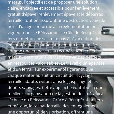
métaux, l’objectif est de proposer une solution
claire, encadrée et accessible pour l’enlèvement
gratuit d’épave, l’enlèvement épave et le débarras
ferraille, tout en assurant une destruction véhicule
hors d’usage conforme à la réglementation en
vigueur dans le Pélissanne. Le rôle de Récupération
fers et métaux ne se limite pas à l’évacuation des
encombrants. Chaque intervention est pensée
comme une étape vers la récupération fers et
métaux, permettant de transformer des déchets
en ressources valorisables. Le travail d’un épaviste
et d’un ferrailleur expérimentés garantit que
chaque matériau suit un circuit de recyclage
ferraille adapté, évitant ainsi le gaspillage et les
dépôts sauvages. Cette approche contribue à une
meilleure organisation de la gestion des métaux à
l’échelle du Pélissanne. Grâce à Récupération fers
et métaux, le rachat ferraille devient également
une opportunité de valorisation, offrant une