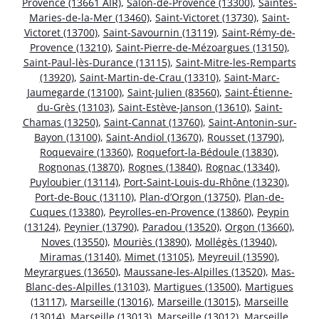
Provence (13661 AIR)
,
Salon-de-Provence (13300)
,
Saintes-
Maries-de-la-Mer (13460)
,
Saint-Victoret (13730)
,
Saint-
Victoret (13700)
,
Saint-Savournin (13119)
,
Saint-Rémy-de-
Provence (13210)
,
Saint-Pierre-de-Mézoargues (13150)
,
Saint-Paul-lès-Durance (13115)
,
Saint-Mitre-les-Remparts
(13920)
,
Saint-Martin-de-Crau (13310)
,
Saint-Marc-
Jaumegarde (13100)
,
Saint-Julien (83560)
,
Saint-Étienne-
du-Grès (13103)
,
Saint-Estève-Janson (13610)
,
Saint-
Chamas (13250)
,
Saint-Cannat (13760)
,
Saint-Antonin-sur-
Bayon (13100)
,
Saint-Andiol (13670)
,
Rousset (13790)
,
Roquevaire (13360)
,
Roquefort-la-Bédoule (13830)
,
Rognonas (13870)
,
Rognes (13840)
,
Rognac (13340)
,
Puyloubier (13114)
,
Port-Saint-Louis-du-Rhône (13230)
,
Port-de-Bouc (13110)
,
Plan-d’Orgon (13750)
,
Plan-de-
Cuques (13380)
,
Peyrolles-en-Provence (13860)
,
Peypin
(13124)
,
Peynier (13790)
,
Paradou (13520)
,
Orgon (13660)
,
Noves (13550)
,
Mouriès (13890)
,
Mollégès (13940)
,
Miramas (13140)
,
Mimet (13105)
,
Meyreuil (13590)
,
Meyrargues (13650)
,
Maussane-les-Alpilles (13520)
,
Mas-
Blanc-des-Alpilles (13103)
,
Martigues (13500)
,
Martigues
(13117)
,
Marseille (13016)
,
Marseille (13015)
,
Marseille
(13014)
,
Marseille (13013)
,
Marseille (13012)
,
Marseille