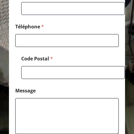
m
a
i
l
*
Téléphone
*
Code Postal
*
Message