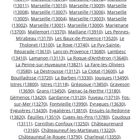
(13011)
,
Marseille (13010)
,
Marseille (13009)
,
Marseille
(13008)
,
Marseille (13007)
,
Marseille (13006)
,
Marseille
(13005)
,
Marseille (13004)
,
Marseille (13003)
,
Marseille
(13002)
,
Marseille (13001)
,
Marseille (13000)
,
Marignane
(13700)
,
Mallemort (13370)
,
Maillane (13910)
,
Les Pennes-
Mirabeau (13170)
,
Les Baux-de-Provence (13520)
,
Le
Tholonet (13100)
,
Le Rove (13740)
,
Le Puy-Sainte-
Réparade (13610)
,
Lançon-Provence (13680)
,
Lambesc
(13410)
,
Lamanon (13113)
,
La Roque-d’Anthéron (13640)
,
La Penne-sur-Huveaune (13821)
,
La Fare-les-Oliviers
(13580)
,
La Destrousse (13112)
,
La Ciotat (13600)
,
La
Bouilladisse (13720)
,
La Barben (13330)
,
Jouques (13490)
,
Istres (13800)
,
Istres (13118)
,
Gréasque (13850)
,
Graveson
(13690)
,
Grans (13450)
,
Gignac-la-Nerthe (13180)
,
Gémenos (13420)
,
Gardanne (13120)
,
Fuveau (13710)
,
Fos-
sur-Mer (13270)
,
Fontvieille (13990)
,
Eyragues (13630)
,
Eyguières (13430)
,
Eygalières (13810)
,
Ensuès-la-Redonne
(13820)
,
Éguilles (13510)
,
Cuges-les-Pins (13780)
,
Coudoux
(13111)
,
Cornillon-Confoux (13250)
,
Châteaurenard
(13160)
,
Châteauneuf-les-Martigues (13220)
,
Châteauneuf-le-Rouge (13790)
,
Charleval (13350)
,