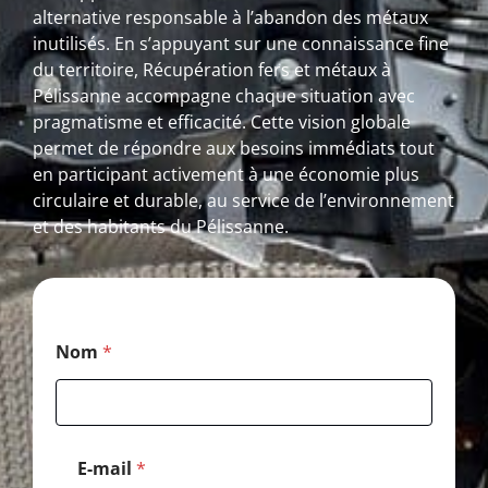
alternative responsable à l’abandon des métaux
inutilisés. En s’appuyant sur une connaissance fine
du territoire, Récupération fers et métaux à
Pélissanne accompagne chaque situation avec
pragmatisme et efficacité. Cette vision globale
permet de répondre aux besoins immédiats tout
en participant activement à une économie plus
circulaire et durable, au service de l’environnement
et des habitants du Pélissanne.
P
Nom
*
o
s
t
a
l
E
E-mail
*
-