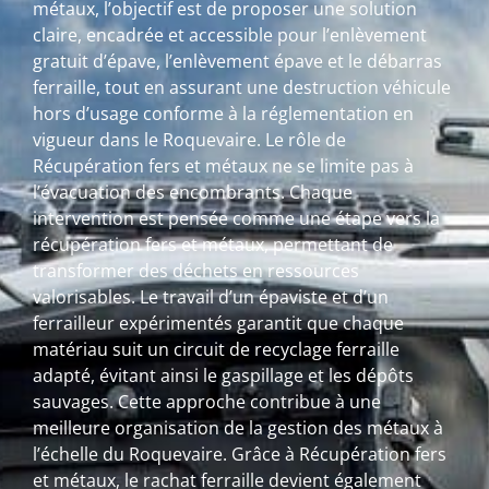
métaux, l’objectif est de proposer une solution
claire, encadrée et accessible pour l’enlèvement
gratuit d’épave, l’enlèvement épave et le débarras
ferraille, tout en assurant une destruction véhicule
hors d’usage conforme à la réglementation en
vigueur dans le Roquevaire. Le rôle de
Récupération fers et métaux ne se limite pas à
l’évacuation des encombrants. Chaque
intervention est pensée comme une étape vers la
récupération fers et métaux, permettant de
transformer des déchets en ressources
valorisables. Le travail d’un épaviste et d’un
ferrailleur expérimentés garantit que chaque
matériau suit un circuit de recyclage ferraille
adapté, évitant ainsi le gaspillage et les dépôts
sauvages. Cette approche contribue à une
meilleure organisation de la gestion des métaux à
l’échelle du Roquevaire. Grâce à Récupération fers
et métaux, le rachat ferraille devient également