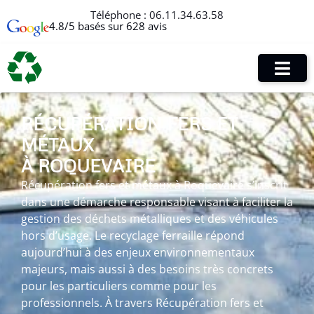
Téléphone :
06.11.34.63.58
4.8/5 basés sur 628 avis
RÉCUPÉRATION FERS ET
MÉTAUX
À ROQUEVAIRE
Récupération fers et métaux à Roquevaire s’inscrit
dans une démarche responsable visant à faciliter la
gestion des déchets métalliques et des véhicules
hors d’usage. Le recyclage ferraille répond
aujourd’hui à des enjeux environnementaux
majeurs, mais aussi à des besoins très concrets
pour les particuliers comme pour les
professionnels. À travers Récupération fers et