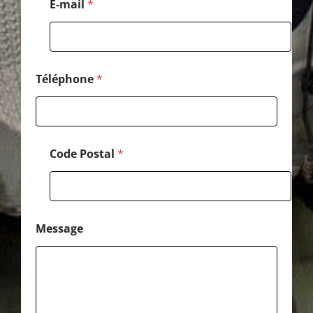
E-mail
*
M
e
s
s
a
g
Téléphone
*
e
Code Postal
*
Message