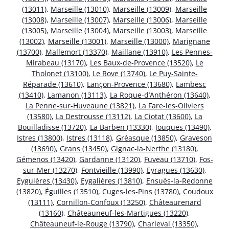
(13011)
,
Marseille (13010)
,
Marseille (13009)
,
Marseille
(13008)
,
Marseille (13007)
,
Marseille (13006)
,
Marseille
(13005)
,
Marseille (13004)
,
Marseille (13003)
,
Marseille
(13002)
,
Marseille (13001)
,
Marseille (13000)
,
Marignane
(13700)
,
Mallemort (13370)
,
Maillane (13910)
,
Les Pennes-
Mirabeau (13170)
,
Les Baux-de-Provence (13520)
,
Le
Tholonet (13100)
,
Le Rove (13740)
,
Le Puy-Sainte-
Réparade (13610)
,
Lançon-Provence (13680)
,
Lambesc
(13410)
,
Lamanon (13113)
,
La Roque-d’Anthéron (13640)
,
La Penne-sur-Huveaune (13821)
,
La Fare-les-Oliviers
(13580)
,
La Destrousse (13112)
,
La Ciotat (13600)
,
La
Bouilladisse (13720)
,
La Barben (13330)
,
Jouques (13490)
,
Istres (13800)
,
Istres (13118)
,
Gréasque (13850)
,
Graveson
(13690)
,
Grans (13450)
,
Gignac-la-Nerthe (13180)
,
Gémenos (13420)
,
Gardanne (13120)
,
Fuveau (13710)
,
Fos-
sur-Mer (13270)
,
Fontvieille (13990)
,
Eyragues (13630)
,
Eyguières (13430)
,
Eygalières (13810)
,
Ensuès-la-Redonne
(13820)
,
Éguilles (13510)
,
Cuges-les-Pins (13780)
,
Coudoux
(13111)
,
Cornillon-Confoux (13250)
,
Châteaurenard
(13160)
,
Châteauneuf-les-Martigues (13220)
,
Châteauneuf-le-Rouge (13790)
,
Charleval (13350)
,