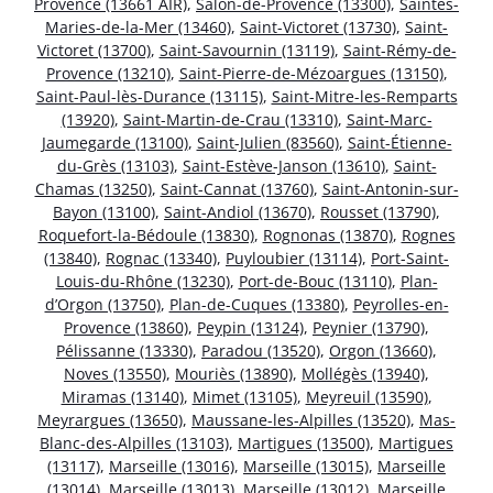
Provence (13661 AIR)
,
Salon-de-Provence (13300)
,
Saintes-
Maries-de-la-Mer (13460)
,
Saint-Victoret (13730)
,
Saint-
Victoret (13700)
,
Saint-Savournin (13119)
,
Saint-Rémy-de-
Provence (13210)
,
Saint-Pierre-de-Mézoargues (13150)
,
Saint-Paul-lès-Durance (13115)
,
Saint-Mitre-les-Remparts
(13920)
,
Saint-Martin-de-Crau (13310)
,
Saint-Marc-
Jaumegarde (13100)
,
Saint-Julien (83560)
,
Saint-Étienne-
du-Grès (13103)
,
Saint-Estève-Janson (13610)
,
Saint-
Chamas (13250)
,
Saint-Cannat (13760)
,
Saint-Antonin-sur-
Bayon (13100)
,
Saint-Andiol (13670)
,
Rousset (13790)
,
Roquefort-la-Bédoule (13830)
,
Rognonas (13870)
,
Rognes
(13840)
,
Rognac (13340)
,
Puyloubier (13114)
,
Port-Saint-
Louis-du-Rhône (13230)
,
Port-de-Bouc (13110)
,
Plan-
d’Orgon (13750)
,
Plan-de-Cuques (13380)
,
Peyrolles-en-
Provence (13860)
,
Peypin (13124)
,
Peynier (13790)
,
Pélissanne (13330)
,
Paradou (13520)
,
Orgon (13660)
,
Noves (13550)
,
Mouriès (13890)
,
Mollégès (13940)
,
Miramas (13140)
,
Mimet (13105)
,
Meyreuil (13590)
,
Meyrargues (13650)
,
Maussane-les-Alpilles (13520)
,
Mas-
Blanc-des-Alpilles (13103)
,
Martigues (13500)
,
Martigues
(13117)
,
Marseille (13016)
,
Marseille (13015)
,
Marseille
(13014)
,
Marseille (13013)
,
Marseille (13012)
,
Marseille