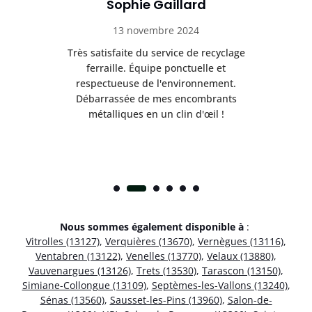
Sophie Gaillard
13 novembre 2024
Très satisfaite du service de recyclage
Exc
e ma
ferraille. Équipe ponctuelle et
respectueuse de l'environnement.
!
Débarrassée de mes encombrants
métalliques en un clin d'œil !
Nous sommes également disponible à
:
Vitrolles (13127)
,
Verquières (13670)
,
Vernègues (13116)
,
Ventabren (13122)
,
Venelles (13770)
,
Velaux (13880)
,
Vauvenargues (13126)
,
Trets (13530)
,
Tarascon (13150)
,
Simiane-Collongue (13109)
,
Septèmes-les-Vallons (13240)
,
Sénas (13560)
,
Sausset-les-Pins (13960)
,
Salon-de-