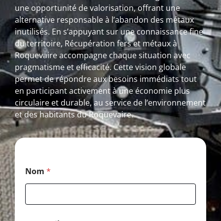
une opportunité de valorisation, offrant une
alternative responsable à l’abandon des métaux
inutilisés. En s’appuyant sur une connaissance fine
du territoire, Récupération fers et métaux à
Roquevaire accompagne chaque situation avec
pragmatisme et efficacité. Cette vision globale
permet de répondre aux besoins immédiats tout
en participant activement à une économie plus
circulaire et durable, au service de l’environnement
et des habitants du Roquevaire.
P
Nom
*
o
s
t
a
l
*