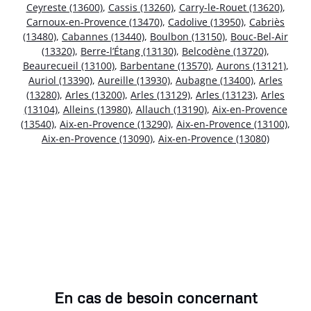
Ceyreste (13600)
,
Cassis (13260)
,
Carry-le-Rouet (13620)
,
Carnoux-en-Provence (13470)
,
Cadolive (13950)
,
Cabriès
(13480)
,
Cabannes (13440)
,
Boulbon (13150)
,
Bouc-Bel-Air
(13320)
,
Berre-l’Étang (13130)
,
Belcodène (13720)
,
Beaurecueil (13100)
,
Barbentane (13570)
,
Aurons (13121)
,
Auriol (13390)
,
Aureille (13930)
,
Aubagne (13400)
,
Arles
(13280)
,
Arles (13200)
,
Arles (13129)
,
Arles (13123)
,
Arles
(13104)
,
Alleins (13980)
,
Allauch (13190)
,
Aix-en-Provence
(13540)
,
Aix-en-Provence (13290)
,
Aix-en-Provence (13100)
,
Aix-en-Provence (13090)
,
Aix-en-Provence (13080)
En cas de besoin concernant