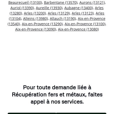
Beaurecueil (13100)
,
Barbentane (13570)
,
Aurons (13121)
,
Auriol (13390)
,
Aureille (13930)
,
Aubagne (13400)
,
Arles
(13280)
,
Arles (13200)
,
Arles (13129)
,
Arles (13123)
,
Arles
(13104)
,
Alleins (13980)
,
Allauch (13190)
,
Aix-en-Provence
(13540)
,
Aix-en-Provence (13290)
,
Aix-en-Provence (13100)
,
Aix-en-Provence (13090)
,
Aix-en-Provence (13080)
Pour toute demande liée à
Récupération fers et métaux, faites
appel à nos services.