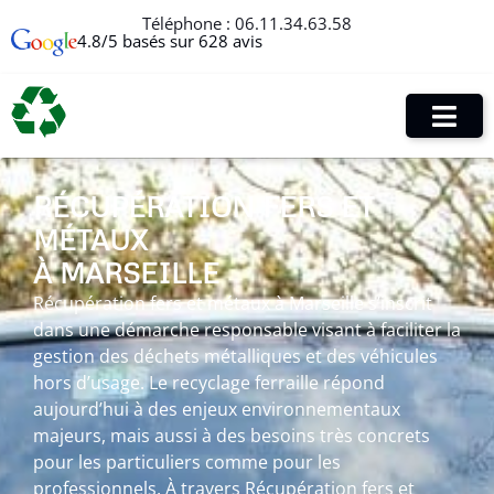
Téléphone :
06.11.34.63.58
4.8/5 basés sur 628 avis
RÉCUPÉRATION FERS ET
MÉTAUX
À MARSEILLE
Récupération fers et métaux à Marseille s’inscrit
dans une démarche responsable visant à faciliter la
gestion des déchets métalliques et des véhicules
hors d’usage. Le recyclage ferraille répond
aujourd’hui à des enjeux environnementaux
majeurs, mais aussi à des besoins très concrets
pour les particuliers comme pour les
professionnels. À travers Récupération fers et