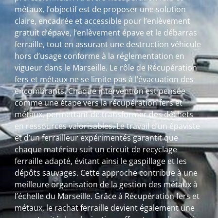
métaux, l’objectif est de proposer une solution
claire, encadrée et accessible pour l’enlèvement
gratuit d’épave, l’enlèvement épave et le débarras
ferraille, tout en assurant une destruction véhicule
hors d’usage conforme à la réglementation en
vigueur dans le Marseille. Le rôle de Récupération
fers et métaux ne se limite pas à l’évacuation des
encombrants. Chaque intervention est pensée
comme une étape vers la récupération fers et
métaux, permettant de transformer des déchets
en ressources valorisables. Le travail d’un épaviste
et d’un ferrailleur expérimentés garantit que
chaque matériau suit un circuit de recyclage
ferraille adapté, évitant ainsi le gaspillage et les
dépôts sauvages. Cette approche contribue à une
meilleure organisation de la gestion des métaux à
l’échelle du Marseille. Grâce à Récupération fers et
métaux, le rachat ferraille devient également une