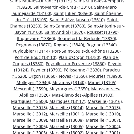
Saint-Paul-lès-Durance (13115)
,
Saint-Mitre-les-Remparts
(13920)
,
Saint-Martin-de-Crau (13310)
,
Saint-Marc-
Jaumegarde (13100)
,
Saint-Julien (83560)
,
Saint-Étienne-
du-Grès (13103)
,
Saint-Estève-Janson (13610)
,
Saint-
Chamas (13250)
,
Saint-Cannat (13760)
,
Saint-Antonin-sur-
Bayon (13100)
,
Saint-Andiol (13670)
,
Rousset (13790)
,
Roquevaire (13360)
,
Roquefort-la-Bédoule (13830)
,
Rognonas (13870)
,
Rognes (13840)
,
Rognac (13340)
,
Puyloubier (13114)
,
Port-Saint-Louis-du-Rhône (13230)
,
Port-de-Bouc (13110)
,
Plan-d’Orgon (13750)
,
Plan-de-
Cuques (13380)
,
Peyrolles-en-Provence (13860)
,
Peypin
(13124)
,
Peynier (13790)
,
Pélissanne (13330)
,
Paradou
(13520)
,
Orgon (13660)
,
Noves (13550)
,
Mouriès (13890)
,
Mollégès (13940)
,
Miramas (13140)
,
Mimet (13105)
,
Meyreuil (13590)
,
Meyrargues (13650)
,
Maussane-les-
Alpilles (13520)
,
Mas-Blanc-des-Alpilles (13103)
,
Martigues (13500)
,
Martigues (13117)
,
Marseille (13016)
,
Marseille (13015)
,
Marseille (13014)
,
Marseille (13013)
,
Marseille (13012)
,
Marseille (13011)
,
Marseille (13010)
,
Marseille (13009)
,
Marseille (13008)
,
Marseille (13007)
,
Marseille (13006)
,
Marseille (13005)
,
Marseille (13004)
,
Marseille (13003)
,
Marseille (13002)
,
Marseille (13001)
,