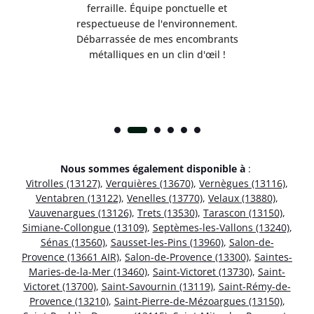
e ma
ferraille. Équipe ponctuelle et
respectueuse de l'environnement.
!
Débarrassée de mes encombrants
métalliques en un clin d'œil !
Nous sommes également disponible à
:
Vitrolles (13127)
,
Verquières (13670)
,
Vernègues (13116)
,
Ventabren (13122)
,
Venelles (13770)
,
Velaux (13880)
,
Vauvenargues (13126)
,
Trets (13530)
,
Tarascon (13150)
,
Simiane-Collongue (13109)
,
Septèmes-les-Vallons (13240)
,
Sénas (13560)
,
Sausset-les-Pins (13960)
,
Salon-de-
Provence (13661 AIR)
,
Salon-de-Provence (13300)
,
Saintes-
Maries-de-la-Mer (13460)
,
Saint-Victoret (13730)
,
Saint-
Victoret (13700)
,
Saint-Savournin (13119)
,
Saint-Rémy-de-
Provence (13210)
,
Saint-Pierre-de-Mézoargues (13150)
,