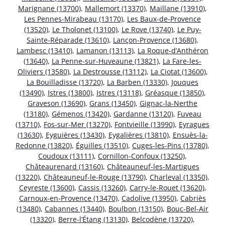
Marignane (13700)
,
Mallemort (13370)
,
Maillane (13910)
,
Les Pennes-Mirabeau (13170)
,
Les Baux-de-Provence
(13520)
,
Le Tholonet (13100)
,
Le Rove (13740)
,
Le Puy-
Sainte-Réparade (13610)
,
Lançon-Provence (13680)
,
Lambesc (13410)
,
Lamanon (13113)
,
La Roque-d’Anthéron
(13640)
,
La Penne-sur-Huveaune (13821)
,
La Fare-les-
Oliviers (13580)
,
La Destrousse (13112)
,
La Ciotat (13600)
,
La Bouilladisse (13720)
,
La Barben (13330)
,
Jouques
(13490)
,
Istres (13800)
,
Istres (13118)
,
Gréasque (13850)
,
Graveson (13690)
,
Grans (13450)
,
Gignac-la-Nerthe
(13180)
,
Gémenos (13420)
,
Gardanne (13120)
,
Fuveau
(13710)
,
Fos-sur-Mer (13270)
,
Fontvieille (13990)
,
Eyragues
(13630)
,
Eyguières (13430)
,
Eygalières (13810)
,
Ensuès-la-
Redonne (13820)
,
Éguilles (13510)
,
Cuges-les-Pins (13780)
,
Coudoux (13111)
,
Cornillon-Confoux (13250)
,
Châteaurenard (13160)
,
Châteauneuf-les-Martigues
(13220)
,
Châteauneuf-le-Rouge (13790)
,
Charleval (13350)
,
Ceyreste (13600)
,
Cassis (13260)
,
Carry-le-Rouet (13620)
,
Carnoux-en-Provence (13470)
,
Cadolive (13950)
,
Cabriès
(13480)
,
Cabannes (13440)
,
Boulbon (13150)
,
Bouc-Bel-Air
(13320)
,
Berre-l’Étang (13130)
,
Belcodène (13720)
,