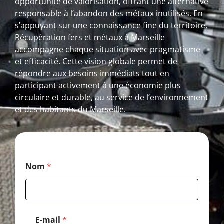
opportunité de valorisation, offrant une alternative
responsable à l’abandon des métaux inutilisés. En
s’appuyant sur une connaissance fine du territoire,
Récupération fers et métaux à Marseille
accompagne chaque situation avec pragmatisme
et efficacité. Cette vision globale permet de
répondre aux besoins immédiats tout en
participant activement à une économie plus
circulaire et durable, au service de l’environnement
et des habitants du Marseille.
T
Nom
*
é
l
é
p
h
o
E-mail
*