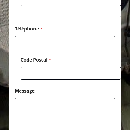
P
o
s
t
a
l
Téléphone
*
*
Code Postal
*
Message