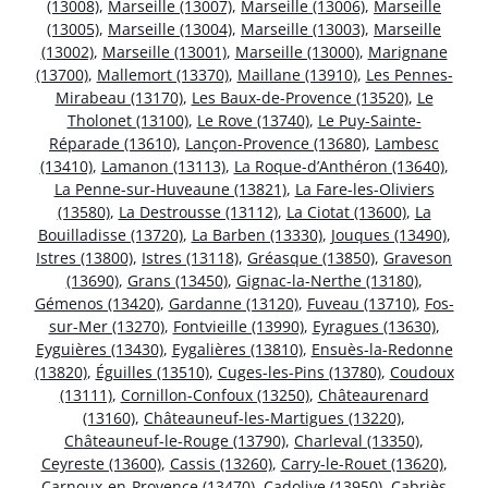
(13008)
,
Marseille (13007)
,
Marseille (13006)
,
Marseille
(13005)
,
Marseille (13004)
,
Marseille (13003)
,
Marseille
(13002)
,
Marseille (13001)
,
Marseille (13000)
,
Marignane
(13700)
,
Mallemort (13370)
,
Maillane (13910)
,
Les Pennes-
Mirabeau (13170)
,
Les Baux-de-Provence (13520)
,
Le
Tholonet (13100)
,
Le Rove (13740)
,
Le Puy-Sainte-
Réparade (13610)
,
Lançon-Provence (13680)
,
Lambesc
(13410)
,
Lamanon (13113)
,
La Roque-d’Anthéron (13640)
,
La Penne-sur-Huveaune (13821)
,
La Fare-les-Oliviers
(13580)
,
La Destrousse (13112)
,
La Ciotat (13600)
,
La
Bouilladisse (13720)
,
La Barben (13330)
,
Jouques (13490)
,
Istres (13800)
,
Istres (13118)
,
Gréasque (13850)
,
Graveson
(13690)
,
Grans (13450)
,
Gignac-la-Nerthe (13180)
,
Gémenos (13420)
,
Gardanne (13120)
,
Fuveau (13710)
,
Fos-
sur-Mer (13270)
,
Fontvieille (13990)
,
Eyragues (13630)
,
Eyguières (13430)
,
Eygalières (13810)
,
Ensuès-la-Redonne
(13820)
,
Éguilles (13510)
,
Cuges-les-Pins (13780)
,
Coudoux
(13111)
,
Cornillon-Confoux (13250)
,
Châteaurenard
(13160)
,
Châteauneuf-les-Martigues (13220)
,
Châteauneuf-le-Rouge (13790)
,
Charleval (13350)
,
Ceyreste (13600)
,
Cassis (13260)
,
Carry-le-Rouet (13620)
,
Carnoux-en-Provence (13470)
,
Cadolive (13950)
,
Cabriès