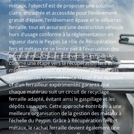
métaux, l’objectif est de proposer une solution
claire, encadrée et accessible pour l’enlèvement
gratuit d’épave, l’enlèvement épave et le débarras
ferraille, tout en assurant une destruction véhicule
hors d’usage conforme à la réglementation en
vigueur dans le Peypin. Le rôle de Récupération
fers et métaux ne se limite pas à l’évacuation des
encombrants. Chaque intervention est pensée
comme une étape vers la récupération fers et
métaux, permettant de transformer des déchets
en ressources valorisables. Le travail d’un épaviste
et d’un ferrailleur expérimentés garantit que
chaque matériau suit un circuit de recyclage
ferraille adapté, évitant ainsi le gaspillage et les
dépôts sauvages. Cette approche contribue à une
meilleure organisation de la gestion des métaux à
l’échelle du Peypin. Grâce à Récupération fers et
métaux, le rachat ferraille devient également une