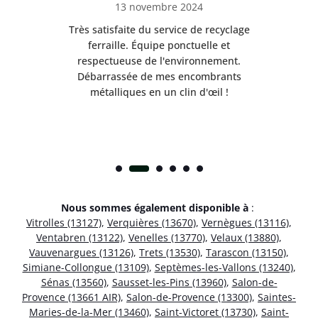
13 novembre 2024
Très satisfaite du service de recyclage
Exc
e ma
ferraille. Équipe ponctuelle et
respectueuse de l'environnement.
!
Débarrassée de mes encombrants
métalliques en un clin d'œil !
Nous sommes également disponible à
:
Vitrolles (13127)
,
Verquières (13670)
,
Vernègues (13116)
,
Ventabren (13122)
,
Venelles (13770)
,
Velaux (13880)
,
Vauvenargues (13126)
,
Trets (13530)
,
Tarascon (13150)
,
Simiane-Collongue (13109)
,
Septèmes-les-Vallons (13240)
,
Sénas (13560)
,
Sausset-les-Pins (13960)
,
Salon-de-
Provence (13661 AIR)
,
Salon-de-Provence (13300)
,
Saintes-
Maries-de-la-Mer (13460)
,
Saint-Victoret (13730)
,
Saint-