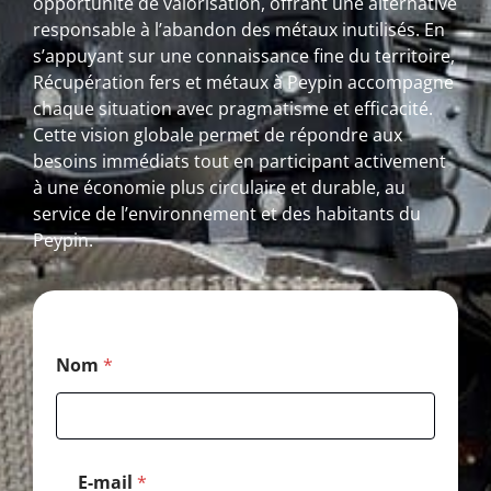
opportunité de valorisation, offrant une alternative
responsable à l’abandon des métaux inutilisés. En
s’appuyant sur une connaissance fine du territoire,
Récupération fers et métaux à Peypin accompagne
chaque situation avec pragmatisme et efficacité.
Cette vision globale permet de répondre aux
besoins immédiats tout en participant activement
à une économie plus circulaire et durable, au
service de l’environnement et des habitants du
Peypin.
M
Nom
*
e
s
s
a
g
e
E-mail
*