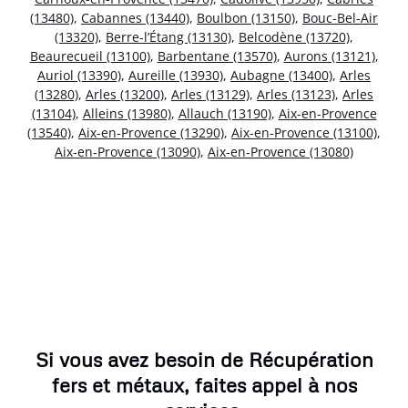
(13480)
,
Cabannes (13440)
,
Boulbon (13150)
,
Bouc-Bel-Air
(13320)
,
Berre-l’Étang (13130)
,
Belcodène (13720)
,
Beaurecueil (13100)
,
Barbentane (13570)
,
Aurons (13121)
,
Auriol (13390)
,
Aureille (13930)
,
Aubagne (13400)
,
Arles
(13280)
,
Arles (13200)
,
Arles (13129)
,
Arles (13123)
,
Arles
(13104)
,
Alleins (13980)
,
Allauch (13190)
,
Aix-en-Provence
(13540)
,
Aix-en-Provence (13290)
,
Aix-en-Provence (13100)
,
Aix-en-Provence (13090)
,
Aix-en-Provence (13080)
Si vous avez besoin de Récupération
fers et métaux, faites appel à nos