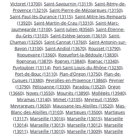
Victoret (13700)
,
Saint-Savournin (13119)
,
Saint-Rémy-de-
Provence (13210)
,
Saint-Pierre-de-Mézoargues (13150)
,
Saint-Paul-lès-Durance (13115)
,
Saint-Mitre-les-Remparts
(13920)
,
Saint-Martin-de-Crau (13310)
,
Saint-Marc-
Jaumegarde (13100)
,
Saint-Julien (83560)
,
Saint-Étienne-
du-Grès (13103)
,
Saint-Estève-Janson (13610)
,
Saint-
Chamas (13250)
,
Saint-Cannat (13760)
,
Saint-Antonin-sur-
Bayon (13100)
,
Saint-Andiol (13670)
,
Rousset (13790)
,
Roquevaire (13360)
,
Roquefort-la-Bédoule (13830)
,
Rognonas (13870)
,
Rognes (13840)
,
Rognac (13340)
,
Puyloubier (13114)
,
Port-Saint-Louis-du-Rhône (13230)
,
Port-de-Bouc (13110)
,
Plan-d’Orgon (13750)
,
Plan-de-
Cuques (13380)
,
Peyrolles-en-Provence (13860)
,
Peynier
(13790)
,
Pélissanne (13330)
,
Paradou (13520)
,
Orgon
(13660)
,
Noves (13550)
,
Mouriès (13890)
,
Mollégès (13940)
,
Miramas (13140)
,
Mimet (13105)
,
Meyreuil (13590)
,
Meyrargues (13650)
,
Maussane-les-Alpilles (13520)
,
Mas-
Blanc-des-Alpilles (13103)
,
Martigues (13500)
,
Martigues
(13117)
,
Marseille (13016)
,
Marseille (13015)
,
Marseille
(13014)
,
Marseille (13013)
,
Marseille (13012)
,
Marseille
(13011)
,
Marseille (13010)
,
Marseille (13009)
,
Marseille