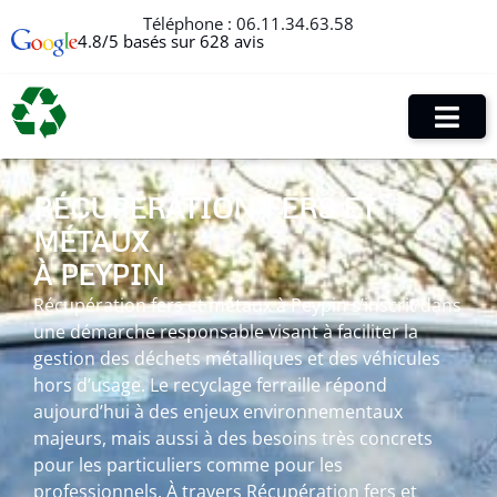
Téléphone :
06.11.34.63.58
4.8/5 basés sur 628 avis
RÉCUPÉRATION FERS ET
MÉTAUX
À PEYPIN
Récupération fers et métaux à Peypin s’inscrit dans
une démarche responsable visant à faciliter la
gestion des déchets métalliques et des véhicules
hors d’usage. Le recyclage ferraille répond
aujourd’hui à des enjeux environnementaux
majeurs, mais aussi à des besoins très concrets
pour les particuliers comme pour les
professionnels. À travers Récupération fers et