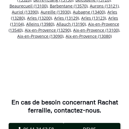
Beaurecueil (13100)
,
Barbentane (13570)
,
Aurons (13121)
,
Auriol (13390)
,
Aureille (13930)
,
Aubagne (13400)
,
Arles
(13280)
,
Arles (13200)
,
Arles (13129)
,
Arles (13123)
,
Arles
(13104)
,
Alleins (13980)
,
Allauch (13190)
,
Aix-en-Provence
(13540)
,
Aix-en-Provence (13290)
,
Aix-en-Provence (13100)
,
Aix-en-Provence (13090)
,
Aix-en-Provence (13080)
En cas de besoin concernant Rachat
ferraille, contactez-nous.