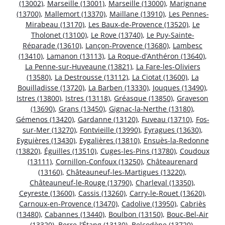
(13002)
,
Marseille (13001)
,
Marseille (13000)
,
Marignane
(13700)
,
Mallemort (13370)
,
Maillane (13910)
,
Les Pennes-
Mirabeau (13170)
,
Les Baux-de-Provence (13520)
,
Le
Tholonet (13100)
,
Le Rove (13740)
,
Le Puy-Sainte-
Réparade (13610)
,
Lançon-Provence (13680)
,
Lambesc
(13410)
,
Lamanon (13113)
,
La Roque-d’Anthéron (13640)
,
La Penne-sur-Huveaune (13821)
,
La Fare-les-Oliviers
(13580)
,
La Destrousse (13112)
,
La Ciotat (13600)
,
La
Bouilladisse (13720)
,
La Barben (13330)
,
Jouques (13490)
,
Istres (13800)
,
Istres (13118)
,
Gréasque (13850)
,
Graveson
(13690)
,
Grans (13450)
,
Gignac-la-Nerthe (13180)
,
Gémenos (13420)
,
Gardanne (13120)
,
Fuveau (13710)
,
Fos-
sur-Mer (13270)
,
Fontvieille (13990)
,
Eyragues (13630)
,
Eyguières (13430)
,
Eygalières (13810)
,
Ensuès-la-Redonne
(13820)
,
Éguilles (13510)
,
Cuges-les-Pins (13780)
,
Coudoux
(13111)
,
Cornillon-Confoux (13250)
,
Châteaurenard
(13160)
,
Châteauneuf-les-Martigues (13220)
,
Châteauneuf-le-Rouge (13790)
,
Charleval (13350)
,
Ceyreste (13600)
,
Cassis (13260)
,
Carry-le-Rouet (13620)
,
Carnoux-en-Provence (13470)
,
Cadolive (13950)
,
Cabriès
(13480)
,
Cabannes (13440)
,
Boulbon (13150)
,
Bouc-Bel-Air
(13320)
,
Berre-l’Étang (13130)
,
Belcodène (13720)
,