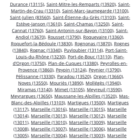
Durance (13115)
,
Saint-Mitre-les-Remparts (13920)
,
Saint-
Martin-de-Crau (13310)
,
Saint-Marc-Jaumegarde (13100)
,
Saint-Julien (83560)
,
Saint-Étienne-du-Grès (13103)
,
Saint-
Estève-Janson (13610)
,
Saint-Chamas (13250)
,
Saint-
Cannat (13760)
,
Saint-Antonin-sur-Bayon (13100)
,
Saint-
Andiol (13670)
,
Rousset (13790)
,
Roquevaire (13360)
,
Roquefort-la-Bédoule (13830)
,
Rognonas (13870)
,
Rognes
(13840)
,
Rognac (13340)
,
Puyloubier (13114)
,
Port-Saint-
Louis-du-Rhône (13230)
,
Port-de-Bouc (13110)
,
Plan-
d’Orgon (13750)
,
Plan-de-Cuques (13380)
,
Peyrolles-en-
Provence (13860)
,
Peypin (13124)
,
Peynier (13790)
,
Pélissanne (13330)
,
Paradou (13520)
,
Orgon (13660)
,
Noves (13550)
,
Mouriès (13890)
,
Mollégès (13940)
,
Miramas (13140)
,
Mimet (13105)
,
Meyreuil (13590)
,
Meyrargues (13650)
,
Maussane-les-Alpilles (13520)
,
Mas-
Blanc-des-Alpilles (13103)
,
Martigues (13500)
,
Martigues
(13117)
,
Marseille (13016)
,
Marseille (13015)
,
Marseille
(13014)
,
Marseille (13013)
,
Marseille (13012)
,
Marseille
(13011)
,
Marseille (13010)
,
Marseille (13009)
,
Marseille
(13008)
,
Marseille (13007)
,
Marseille (13006)
,
Marseille
(13005)
,
Marseille (13004)
,
Marseille (13003)
,
Marseille