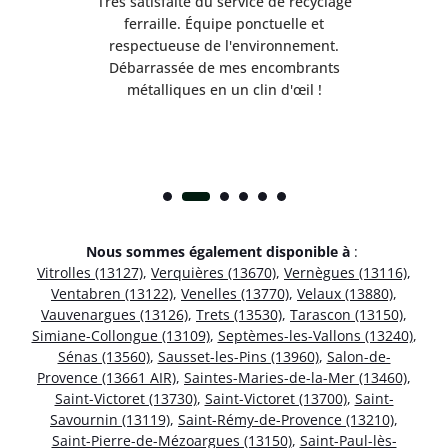
Très satisfaite du service de recyclage
Exc
e ma
ferraille. Équipe ponctuelle et
respectueuse de l'environnement.
!
Débarrassée de mes encombrants
métalliques en un clin d'œil !
Nous sommes également disponible à
:
Vitrolles (13127)
,
Verquières (13670)
,
Vernègues (13116)
,
Ventabren (13122)
,
Venelles (13770)
,
Velaux (13880)
,
Vauvenargues (13126)
,
Trets (13530)
,
Tarascon (13150)
,
Simiane-Collongue (13109)
,
Septèmes-les-Vallons (13240)
,
Sénas (13560)
,
Sausset-les-Pins (13960)
,
Salon-de-
Provence (13661 AIR)
,
Saintes-Maries-de-la-Mer (13460)
,
Saint-Victoret (13730)
,
Saint-Victoret (13700)
,
Saint-
Savournin (13119)
,
Saint-Rémy-de-Provence (13210)
,
Saint-Pierre-de-Mézoargues (13150)
,
Saint-Paul-lès-