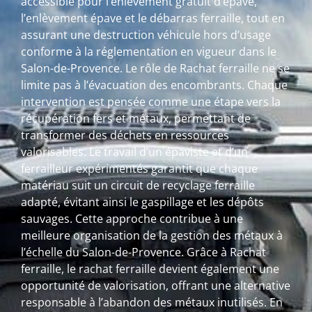
accessible pour l’enlèvement gratuit d’épave,
l’enlèvement épave et le débarras ferraille, tout en
assurant une destruction véhicule hors d’usage
conforme à la réglementation en vigueur dans le
Salon-de-Provence. Le rôle de Rachat ferraille ne se
limite pas à l’évacuation des encombrants. Chaque
intervention est pensée comme une étape vers la
récupération fers et métaux, permettant de
transformer des déchets en ressources
valorisables. Le travail d’un épaviste et d’un
ferrailleur expérimentés garantit que chaque
matériau suit un circuit de recyclage ferraille
adapté, évitant ainsi le gaspillage et les dépôts
sauvages. Cette approche contribue à une
meilleure organisation de la gestion des métaux à
l’échelle du Salon-de-Provence. Grâce à Rachat
ferraille, le rachat ferraille devient également une
opportunité de valorisation, offrant une alternative
responsable à l’abandon des métaux inutilisés. En