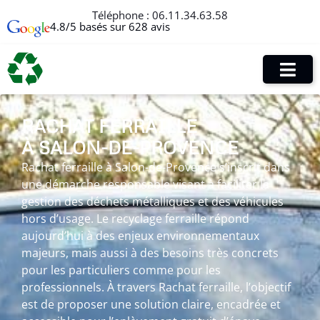
Téléphone :
06.11.34.63.58
4.8/5 basés sur 628 avis
RACHAT FERRAILLE
À SALON-DE-PROVENCE
Rachat ferraille à Salon-de-Provence s’inscrit dans
une démarche responsable visant à faciliter la
gestion des déchets métalliques et des véhicules
hors d’usage. Le recyclage ferraille répond
aujourd’hui à des enjeux environnementaux
majeurs, mais aussi à des besoins très concrets
pour les particuliers comme pour les
professionnels. À travers Rachat ferraille, l’objectif
est de proposer une solution claire, encadrée et