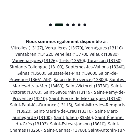
Nous sommes également disponible à
:
Vitrolles (13127)
,
Verquières (13670)
,
Vernègues (13116)
,
Ventabren (13122)
,
Venelles (13770)
,
Velaux (13880)
,
Vauvenargues (13126)
,
Trets (13530)
,
Tarascon (13150)
,
Simiane-Collongue (13109)
,
Septèmes-les-Vallons (13240)
,
Sénas (13560)
,
Sausset-les-Pins (13960)
,
Salon-de-
Provence (13661 AIR)
,
Salon-de-Provence (13300)
,
Saintes-
Maries-de-la-Mer (13460)
,
Saint-Victoret (13730)
,
Saint-
Victoret (13700)
,
Saint-Savournin (13119)
,
Saint-Rémy-de-
Provence (13210)
,
Saint-Pierre-de-Mézoargues (13150)
,
Saint-Paul-lès-Durance (13115)
,
Saint-Mitre-les-Remparts
(13920)
,
Saint-Martin-de-Crau (13310)
,
Saint-Marc-
Jaumegarde (13100)
,
Saint-Julien (83560)
,
Saint-Étienne-
du-Grès (13103)
,
Saint-Estève-Janson (13610)
,
Saint-
Chamas (13250)
,
Saint-Cannat (13760)
,
Saint-Antonin-sur-