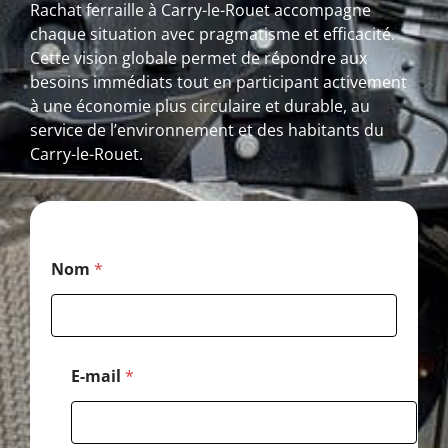
Rachat ferraille à Carry-le-Rouet accompagne
chaque situation avec pragmatisme et efficacité.
Cette vision globale permet de répondre aux
besoins immédiats tout en participant activement
à une économie plus circulaire et durable, au
service de l’environnement et des habitants du
Carry-le-Rouet.
*
Nom
*
*
M
e
s
s
a
E-mail
*
g
e