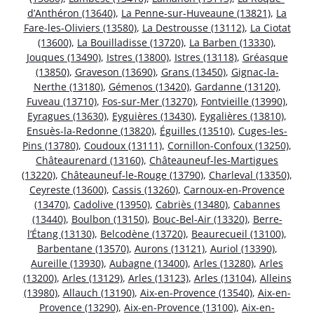
d’Anthéron (13640)
,
La Penne-sur-Huveaune (13821)
,
La
Fare-les-Oliviers (13580)
,
La Destrousse (13112)
,
La Ciotat
(13600)
,
La Bouilladisse (13720)
,
La Barben (13330)
,
Jouques (13490)
,
Istres (13800)
,
Istres (13118)
,
Gréasque
(13850)
,
Graveson (13690)
,
Grans (13450)
,
Gignac-la-
Nerthe (13180)
,
Gémenos (13420)
,
Gardanne (13120)
,
Fuveau (13710)
,
Fos-sur-Mer (13270)
,
Fontvieille (13990)
,
Eyragues (13630)
,
Eyguières (13430)
,
Eygalières (13810)
,
Ensuès-la-Redonne (13820)
,
Éguilles (13510)
,
Cuges-les-
Pins (13780)
,
Coudoux (13111)
,
Cornillon-Confoux (13250)
,
Châteaurenard (13160)
,
Châteauneuf-les-Martigues
(13220)
,
Châteauneuf-le-Rouge (13790)
,
Charleval (13350)
,
Ceyreste (13600)
,
Cassis (13260)
,
Carnoux-en-Provence
(13470)
,
Cadolive (13950)
,
Cabriès (13480)
,
Cabannes
(13440)
,
Boulbon (13150)
,
Bouc-Bel-Air (13320)
,
Berre-
l’Étang (13130)
,
Belcodène (13720)
,
Beaurecueil (13100)
,
Barbentane (13570)
,
Aurons (13121)
,
Auriol (13390)
,
Aureille (13930)
,
Aubagne (13400)
,
Arles (13280)
,
Arles
(13200)
,
Arles (13129)
,
Arles (13123)
,
Arles (13104)
,
Alleins
(13980)
,
Allauch (13190)
,
Aix-en-Provence (13540)
,
Aix-en-
Provence (13290)
,
Aix-en-Provence (13100)
,
Aix-en-