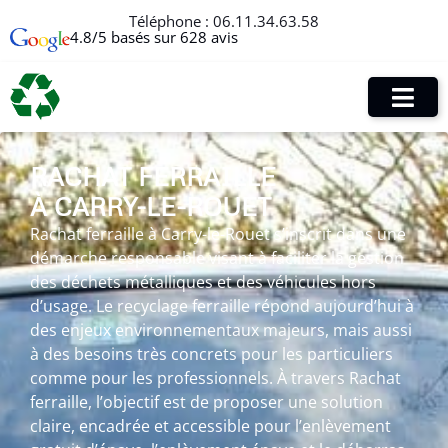
Téléphone :
06.11.34.63.58
4.8/5 basés sur 628 avis
RACHAT FERRAILLE
À CARRY-LE-ROUET
Rachat ferraille à Carry-le-Rouet s’inscrit dans une
démarche responsable visant à faciliter la gestion
des déchets métalliques et des véhicules hors
d’usage. Le recyclage ferraille répond aujourd’hui à
des enjeux environnementaux majeurs, mais aussi
à des besoins très concrets pour les particuliers
comme pour les professionnels. À travers Rachat
ferraille, l’objectif est de proposer une solution
claire, encadrée et accessible pour l’enlèvement