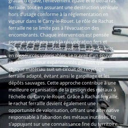
gratuit d’épave, l’enlèvement épave et le débarras
ferraille, tout en assurant une destruction véhicule
hors d’usage conforme à la réglementation en
vigueur dans le Carry-le-Rouet. Le rôle de Rachat
ferraille ne se limite pas à l’évacuation des
encombrants. Chaque intervention est pensée
comme une étape vers la récupération fers et
métaux, permettant de transformer des déchets
en ressources valorisables. Le travail d’un épaviste
et d’un ferrailleur expérimentés garantit que
chaque matériau suit un circuit de recyclage
ferraille adapté, évitant ainsi le gaspillage et les
dépôts sauvages. Cette approche contribue à une
meilleure organisation de la gestion des métaux à
l’échelle du Carry-le-Rouet. Grâce à Rachat ferraille,
le rachat ferraille devient également une
opportunité de valorisation, offrant une alternative
responsable à l’abandon des métaux inutilisés. En
s’appuyant sur une connaissance fine du territoire,