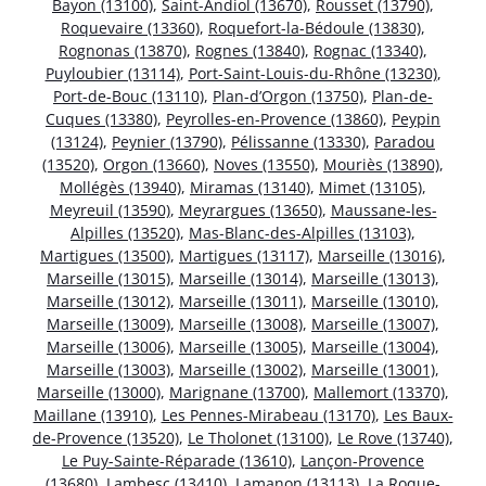
Bayon (13100)
,
Saint-Andiol (13670)
,
Rousset (13790)
,
Roquevaire (13360)
,
Roquefort-la-Bédoule (13830)
,
Rognonas (13870)
,
Rognes (13840)
,
Rognac (13340)
,
Puyloubier (13114)
,
Port-Saint-Louis-du-Rhône (13230)
,
Port-de-Bouc (13110)
,
Plan-d’Orgon (13750)
,
Plan-de-
Cuques (13380)
,
Peyrolles-en-Provence (13860)
,
Peypin
(13124)
,
Peynier (13790)
,
Pélissanne (13330)
,
Paradou
(13520)
,
Orgon (13660)
,
Noves (13550)
,
Mouriès (13890)
,
Mollégès (13940)
,
Miramas (13140)
,
Mimet (13105)
,
Meyreuil (13590)
,
Meyrargues (13650)
,
Maussane-les-
Alpilles (13520)
,
Mas-Blanc-des-Alpilles (13103)
,
Martigues (13500)
,
Martigues (13117)
,
Marseille (13016)
,
Marseille (13015)
,
Marseille (13014)
,
Marseille (13013)
,
Marseille (13012)
,
Marseille (13011)
,
Marseille (13010)
,
Marseille (13009)
,
Marseille (13008)
,
Marseille (13007)
,
Marseille (13006)
,
Marseille (13005)
,
Marseille (13004)
,
Marseille (13003)
,
Marseille (13002)
,
Marseille (13001)
,
Marseille (13000)
,
Marignane (13700)
,
Mallemort (13370)
,
Maillane (13910)
,
Les Pennes-Mirabeau (13170)
,
Les Baux-
de-Provence (13520)
,
Le Tholonet (13100)
,
Le Rove (13740)
,
Le Puy-Sainte-Réparade (13610)
,
Lançon-Provence
(13680)
,
Lambesc (13410)
,
Lamanon (13113)
,
La Roque-