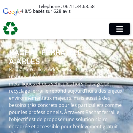
Téléphone :
06.11.34.63.58
4.8/5 basés sur 628 avis
RACHAT FERRAILLE
À ARLES
Rachat ferraille à Arles s’inscrit dans une démarche
responsable visant à faciliter la gestion des déchets
métalliques et des véhicules hors d’usage. Le
recyclage ferraille répond aujourd’hui à des enjeux
environnementaux majeurs, mais aussi à des
besoins très concrets pour les particuliers comme
pour les professionnels. À travers Rachat ferraille,
l’objectif est de proposer une solution claire,
encadrée et accessible pour l’enlèvement gratuit