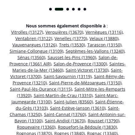
Nous sommes également disponible à
:
Vitrolles (13127)
,
Verquières (13670)
,
Vernègues (13116)
,
Ventabren (13122)
,
Venelles (13770)
,
Velaux (13880)
,
Vauvenargues (13126)
,
Trets (13530)
,
Tarascon (13150)
,
Simiane-Collongue (13109)
,
Septèmes-les-Vallons (13240)
,
Sénas (13560)
,
Sausset-les-Pins (13960)
,
Salon-de-
Provence (13661 AIR)
,
Salon-de-Provence (13300)
,
Saintes-
Maries-de-la-Mer (13460)
,
Saint-Victoret (13730)
,
Saint-
Victoret (13700)
,
Saint-Savournin (13119)
,
Saint-Rémy-de-
Provence (13210)
,
Saint-Pierre-de-Mézoargues (13150)
,
Saint-Paul-lès-Durance (13115)
,
Saint-Mitre-les-Remparts
(13920)
,
Saint-Martin-de-Crau (13310)
,
Saint-Marc-
Jaumegarde (13100)
,
Saint-Julien (83560)
,
Saint-Étienne-
du-Grès (13103)
,
Saint-Estève-Janson (13610)
,
Saint-
Chamas (13250)
,
Saint-Cannat (13760)
,
Saint-Antonin-sur-
Bayon (13100)
,
Saint-Andiol (13670)
,
Rousset (13790)
,
Roquevaire (13360)
,
Roquefort-la-Bédoule (13830)
,
Rognonas (13870)
,
Rognes (13840)
,
Rognac (13340)
,