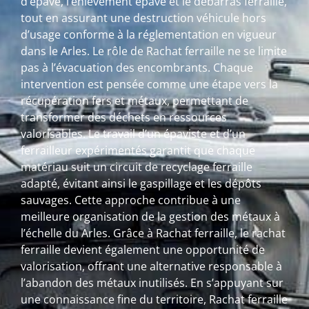
d’épave, l’enlèvement épave et le débarras ferraille,
tout en assurant une destruction véhicule hors
d’usage conforme à la réglementation en vigueur
dans le Arles. Le rôle de Rachat ferraille ne se limite
pas à l’évacuation des encombrants. Chaque
intervention est pensée comme une étape vers la
récupération fers et métaux, permettant de
transformer des déchets en ressources
valorisables. Le travail d’un épaviste et d’un
ferrailleur expérimentés garantit que chaque
matériau suit un circuit de recyclage ferraille
adapté, évitant ainsi le gaspillage et les dépôts
sauvages. Cette approche contribue à une
meilleure organisation de la gestion des métaux à
l’échelle du Arles. Grâce à Rachat ferraille, le rachat
ferraille devient également une opportunité de
valorisation, offrant une alternative responsable à
l’abandon des métaux inutilisés. En s’appuyant sur
une connaissance fine du territoire, Rachat ferraille