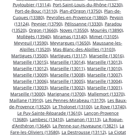
Puyloubier (13114)
,
Port-Saint-Louis-du-Rhône (13230)
,
Port-de-Bouc (13110)
,
Plan-d’Orgon (13750)
,
Plan-de-
Cuques (13380)
,
Peyrolles-en-Provence (13860)
,
Peypin
(13124)
,
Peynier (13790)
,
Pélissanne (13330)
,
Paradou
(13520)
,
Orgon (13660)
,
Noves (13550)
,
Mouriès (13890)
,
Mollégès (13940)
,
Miramas (13140)
,
Mimet (13105)
,
Meyreuil (13590)
,
Meyrargues (13650)
,
Maussane-les-
Alpilles (13520)
,
Mas-Blanc-des-Alpilles (13103)
,
Martigues (13500)
,
Martigues (13117)
,
Marseille (13016)
,
Marseille (13015)
,
Marseille (13014)
,
Marseille (13013)
,
Marseille (13012)
,
Marseille (13011)
,
Marseille (13010)
,
Marseille (13009)
,
Marseille (13008)
,
Marseille (13007)
,
Marseille (13006)
,
Marseille (13005)
,
Marseille (13004)
,
Marseille (13003)
,
Marseille (13002)
,
Marseille (13001)
,
Marseille (13000)
,
Marignane (13700)
,
Mallemort (13370)
,
Maillane (13910)
,
Les Pennes-Mirabeau (13170)
,
Les Baux-
de-Provence (13520)
,
Le Tholonet (13100)
,
Le Rove (13740)
,
Le Puy-Sainte-Réparade (13610)
,
Lançon-Provence
(13680)
,
Lambesc (13410)
,
Lamanon (13113)
,
La Roque-
d’Anthéron (13640)
,
La Penne-sur-Huveaune (13821)
,
La
Fare-les-Oliviers (13580)
,
La Destrousse (13112)
,
La Ciotat