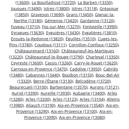
(13600)
,
La Bouilladisse (13720)
,
La Barben (13330)
,
Jouques (13490)
,
Istres (13800)
,
Istres (13118)
,
Gréasque
(13850)
,
Graveson (13690)
,
Grans (13450)
,
Gignac-la-
Nerthe (13180)
,
Gémenos (13420)
,
Gardanne (13120)
,
Fuveau (13710)
,
Fos-sur-Mer (13270)
,
Fontvieille (13990)
,
Eyragues (13630)
,
Eyguières (13430)
,
Eygalières (13810)
,
Ensuès-la-Redonne (13820)
,
Éguilles (13510)
,
Cuges-les-
Pins (13780)
,
Coudoux (13111)
,
Cornillon-Confoux (13250)
,
Châteaurenard (13160)
,
Châteauneuf-les-Martigues
(13220)
,
Châteauneuf-le-Rouge (13790)
,
Charleval (13350)
,
Ceyreste (13600)
,
Cassis (13260)
,
Carry-le-Rouet (13620)
,
Carnoux-en-Provence (13470)
,
Cadolive (13950)
,
Cabriès
(13480)
,
Cabannes (13440)
,
Boulbon (13150)
,
Bouc-Bel-Air
(13320)
,
Berre-l’Étang (13130)
,
Belcodène (13720)
,
Beaurecueil (13100)
,
Barbentane (13570)
,
Aurons (13121)
,
Auriol (13390)
,
Aureille (13930)
,
Aubagne (13400)
,
Arles
(13280)
,
Arles (13200)
,
Arles (13123)
,
Arles (13104)
,
Alleins
(13980)
,
Allauch (13190)
,
Aix-en-Provence (13540)
,
Aix-en-
Provence (13290)
,
Aix-en-Provence (13100)
,
Aix-en-
Provence (13090)
,
Aix-en-Provence (13080)