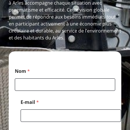
à Arles accompagne chaque situation avec
pragmatisme et efficacité. Cette vision globale
permet de répondre aux besoins immédiats tout
en participant activement à une économie plus
circulaire et durable, au service de l’environnement
et des habitants du Arles.
*
Nom
*
T
é
l
é
p
h
E-mail
*
o
n
e
*