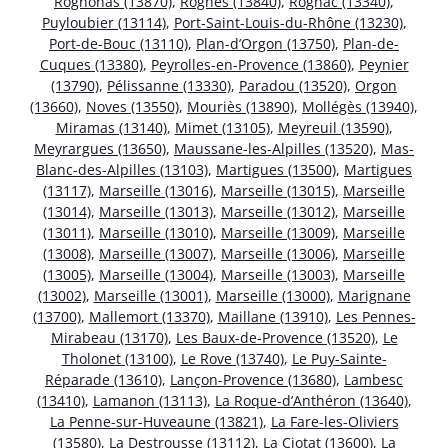
Rognonas (13870)
,
Rognes (13840)
,
Rognac (13340)
,
Puyloubier (13114)
,
Port-Saint-Louis-du-Rhône (13230)
,
Port-de-Bouc (13110)
,
Plan-d’Orgon (13750)
,
Plan-de-
Cuques (13380)
,
Peyrolles-en-Provence (13860)
,
Peynier
(13790)
,
Pélissanne (13330)
,
Paradou (13520)
,
Orgon
(13660)
,
Noves (13550)
,
Mouriès (13890)
,
Mollégès (13940)
,
Miramas (13140)
,
Mimet (13105)
,
Meyreuil (13590)
,
Meyrargues (13650)
,
Maussane-les-Alpilles (13520)
,
Mas-
Blanc-des-Alpilles (13103)
,
Martigues (13500)
,
Martigues
(13117)
,
Marseille (13016)
,
Marseille (13015)
,
Marseille
(13014)
,
Marseille (13013)
,
Marseille (13012)
,
Marseille
(13011)
,
Marseille (13010)
,
Marseille (13009)
,
Marseille
(13008)
,
Marseille (13007)
,
Marseille (13006)
,
Marseille
(13005)
,
Marseille (13004)
,
Marseille (13003)
,
Marseille
(13002)
,
Marseille (13001)
,
Marseille (13000)
,
Marignane
(13700)
,
Mallemort (13370)
,
Maillane (13910)
,
Les Pennes-
Mirabeau (13170)
,
Les Baux-de-Provence (13520)
,
Le
Tholonet (13100)
,
Le Rove (13740)
,
Le Puy-Sainte-
Réparade (13610)
,
Lançon-Provence (13680)
,
Lambesc
(13410)
,
Lamanon (13113)
,
La Roque-d’Anthéron (13640)
,
La Penne-sur-Huveaune (13821)
,
La Fare-les-Oliviers
(13580)
,
La Destrousse (13112)
,
La Ciotat (13600)
,
La