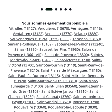
Nous sommes également disponible à
:
Vitrolles (13127)
,
Verquières (13670)
,
Vernègues (13116)
,
Ventabren (13122)
,
Venelles (13770)
,
Velaux (13880)
,
Vauvenargues (13126)
,
Trets (13530)
,
Tarascon (13150)
,
Simiane-Collongue (13109)
,
Septèmes-les-Vallons (13240)
,
Sénas (13560)
,
Sausset-les-Pins (13960)
,
Salon-de-
Provence (13661 AIR)
,
Salon-de-Provence (13300)
,
Saintes-
Maries-de-la-Mer (13460)
,
Saint-Victoret (13730)
,
Saint-
Victoret (13700)
,
Saint-Savournin (13119)
,
Saint-Rémy-de-
Provence (13210)
,
Saint-Pierre-de-Mézoargues (13150)
,
Saint-Paul-lès-Durance (13115)
,
Saint-Mitre-les-Remparts
(13920)
,
Saint-Martin-de-Crau (13310)
,
Saint-Marc-
Jaumegarde (13100)
,
Saint-Julien (83560)
,
Saint-Étienne-
du-Grès (13103)
,
Saint-Estève-Janson (13610)
,
Saint-
Chamas (13250)
,
Saint-Cannat (13760)
,
Saint-Antonin-sur-
Bayon (13100)
,
Saint-Andiol (13670)
,
Rousset (13790)
,
Roquevaire (13360)
,
Roquefort-la-Bédoule (13830)
,