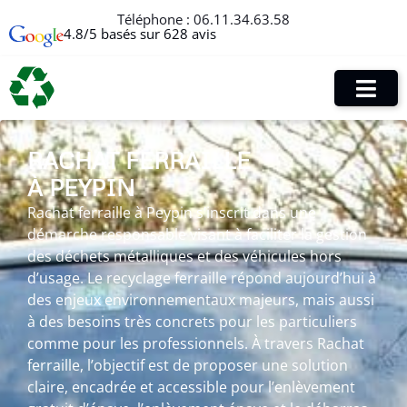
Téléphone :
06.11.34.63.58
4.8/5 basés sur 628 avis
RACHAT FERRAILLE
À PEYPIN
Rachat ferraille à Peypin s’inscrit dans une
démarche responsable visant à faciliter la gestion
des déchets métalliques et des véhicules hors
d’usage. Le recyclage ferraille répond aujourd’hui à
des enjeux environnementaux majeurs, mais aussi
à des besoins très concrets pour les particuliers
comme pour les professionnels. À travers Rachat
ferraille, l’objectif est de proposer une solution
claire, encadrée et accessible pour l’enlèvement