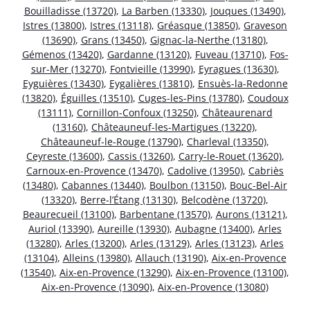
Bouilladisse (13720)
,
La Barben (13330)
,
Jouques (13490)
,
Istres (13800)
,
Istres (13118)
,
Gréasque (13850)
,
Graveson
(13690)
,
Grans (13450)
,
Gignac-la-Nerthe (13180)
,
Gémenos (13420)
,
Gardanne (13120)
,
Fuveau (13710)
,
Fos-
sur-Mer (13270)
,
Fontvieille (13990)
,
Eyragues (13630)
,
Eyguières (13430)
,
Eygalières (13810)
,
Ensuès-la-Redonne
(13820)
,
Éguilles (13510)
,
Cuges-les-Pins (13780)
,
Coudoux
(13111)
,
Cornillon-Confoux (13250)
,
Châteaurenard
(13160)
,
Châteauneuf-les-Martigues (13220)
,
Châteauneuf-le-Rouge (13790)
,
Charleval (13350)
,
Ceyreste (13600)
,
Cassis (13260)
,
Carry-le-Rouet (13620)
,
Carnoux-en-Provence (13470)
,
Cadolive (13950)
,
Cabriès
(13480)
,
Cabannes (13440)
,
Boulbon (13150)
,
Bouc-Bel-Air
(13320)
,
Berre-l’Étang (13130)
,
Belcodène (13720)
,
Beaurecueil (13100)
,
Barbentane (13570)
,
Aurons (13121)
,
Auriol (13390)
,
Aureille (13930)
,
Aubagne (13400)
,
Arles
(13280)
,
Arles (13200)
,
Arles (13129)
,
Arles (13123)
,
Arles
(13104)
,
Alleins (13980)
,
Allauch (13190)
,
Aix-en-Provence
(13540)
,
Aix-en-Provence (13290)
,
Aix-en-Provence (13100)
,
Aix-en-Provence (13090)
,
Aix-en-Provence (13080)