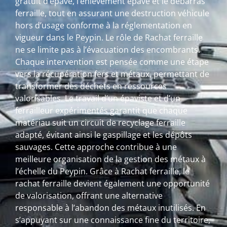
gratuit d’épave, l’enlèvement épave et le débarras
ferraille, tout en assurant une destruction véhicule
hors d’usage conforme à la réglementation en
vigueur dans le Peypin. Le rôle de Rachat ferraille
ne se limite pas à l’évacuation des encombrants.
Chaque intervention est pensée comme une étape
vers la récupération fers et métaux, permettant de
transformer des déchets en ressources
valorisables. Le travail d’un épaviste et d’un
ferrailleur expérimentés garantit que chaque
matériau suit un circuit de recyclage ferraille
adapté, évitant ainsi le gaspillage et les dépôts
sauvages. Cette approche contribue à une
meilleure organisation de la gestion des métaux à
l’échelle du Peypin. Grâce à Rachat ferraille, le
rachat ferraille devient également une opportunité
de valorisation, offrant une alternative
responsable à l’abandon des métaux inutilisés. En
s’appuyant sur une connaissance fine du territoire,