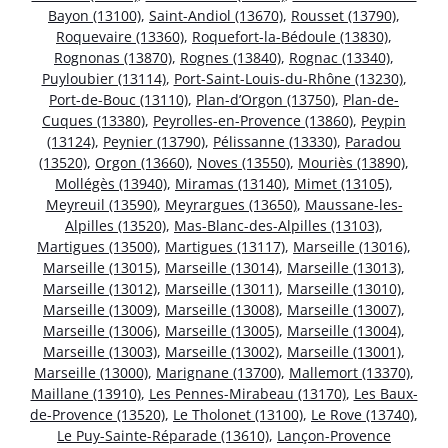
Bayon (13100)
,
Saint-Andiol (13670)
,
Rousset (13790)
,
Roquevaire (13360)
,
Roquefort-la-Bédoule (13830)
,
Rognonas (13870)
,
Rognes (13840)
,
Rognac (13340)
,
Puyloubier (13114)
,
Port-Saint-Louis-du-Rhône (13230)
,
Port-de-Bouc (13110)
,
Plan-d’Orgon (13750)
,
Plan-de-
Cuques (13380)
,
Peyrolles-en-Provence (13860)
,
Peypin
(13124)
,
Peynier (13790)
,
Pélissanne (13330)
,
Paradou
(13520)
,
Orgon (13660)
,
Noves (13550)
,
Mouriès (13890)
,
Mollégès (13940)
,
Miramas (13140)
,
Mimet (13105)
,
Meyreuil (13590)
,
Meyrargues (13650)
,
Maussane-les-
Alpilles (13520)
,
Mas-Blanc-des-Alpilles (13103)
,
Martigues (13500)
,
Martigues (13117)
,
Marseille (13016)
,
Marseille (13015)
,
Marseille (13014)
,
Marseille (13013)
,
Marseille (13012)
,
Marseille (13011)
,
Marseille (13010)
,
Marseille (13009)
,
Marseille (13008)
,
Marseille (13007)
,
Marseille (13006)
,
Marseille (13005)
,
Marseille (13004)
,
Marseille (13003)
,
Marseille (13002)
,
Marseille (13001)
,
Marseille (13000)
,
Marignane (13700)
,
Mallemort (13370)
,
Maillane (13910)
,
Les Pennes-Mirabeau (13170)
,
Les Baux-
de-Provence (13520)
,
Le Tholonet (13100)
,
Le Rove (13740)
,
Le Puy-Sainte-Réparade (13610)
,
Lançon-Provence