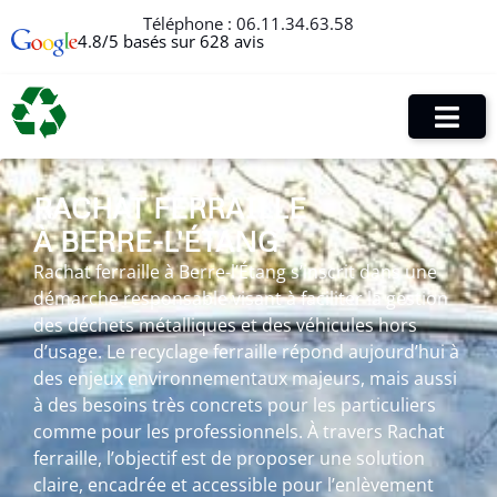
Téléphone :
06.11.34.63.58
4.8/5 basés sur 628 avis
RACHAT FERRAILLE
À BERRE-L'ÉTANG
Rachat ferraille à Berre-l’Étang s’inscrit dans une
démarche responsable visant à faciliter la gestion
des déchets métalliques et des véhicules hors
d’usage. Le recyclage ferraille répond aujourd’hui à
des enjeux environnementaux majeurs, mais aussi
à des besoins très concrets pour les particuliers
comme pour les professionnels. À travers Rachat
ferraille, l’objectif est de proposer une solution
claire, encadrée et accessible pour l’enlèvement