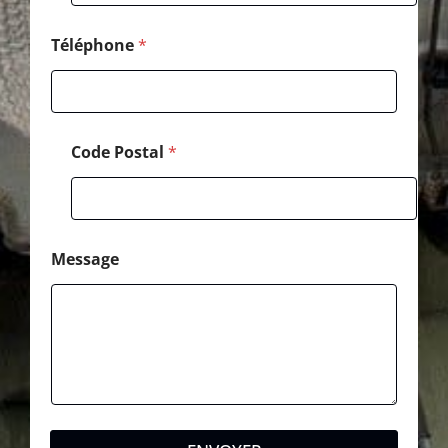
é
p
h
Téléphone
*
o
n
e
Code Postal
*
Message