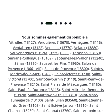
Nous sommes également disponible à
:
Vitrolles (13127)
,
Verquières (13670)
,
Vernègues (13116)
,
Ventabren (13122)
,
Venelles (13770)
,
Velaux (13880)
,
Vauvenargues (13126)
,
Trets (13530)
,
Tarascon (13150)
,
Simiane-Collongue (13109)
,
Septèmes-les-Vallons (13240)
,
Sénas (13560)
,
Sausset-les-Pins (13960)
,
Salon-de-
Provence (13661 AIR)
,
Salon-de-Provence (13300)
,
Saintes-
Maries-de-la-Mer (13460)
,
Saint-Victoret (13730)
,
Saint-
Victoret (13700)
,
Saint-Savournin (13119)
,
Saint-Rémy-de-
Provence (13210)
,
Saint-Pierre-de-Mézoargues (13150)
,
Saint-Paul-lès-Durance (13115)
,
Saint-Mitre-les-Remparts
(13920)
,
Saint-Martin-de-Crau (13310)
,
Saint-Marc-
Jaumegarde (13100)
,
Saint-Julien (83560)
,
Saint-Étienne-
du-Grès (13103)
,
Saint-Estève-Janson (13610)
,
Saint-
Chamas (13250)
,
Saint-Cannat (13760)
,
Saint-Antonin-sur-