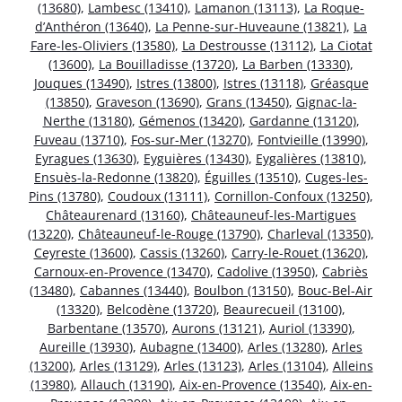
(13680)
,
Lambesc (13410)
,
Lamanon (13113)
,
La Roque-
d’Anthéron (13640)
,
La Penne-sur-Huveaune (13821)
,
La
Fare-les-Oliviers (13580)
,
La Destrousse (13112)
,
La Ciotat
(13600)
,
La Bouilladisse (13720)
,
La Barben (13330)
,
Jouques (13490)
,
Istres (13800)
,
Istres (13118)
,
Gréasque
(13850)
,
Graveson (13690)
,
Grans (13450)
,
Gignac-la-
Nerthe (13180)
,
Gémenos (13420)
,
Gardanne (13120)
,
Fuveau (13710)
,
Fos-sur-Mer (13270)
,
Fontvieille (13990)
,
Eyragues (13630)
,
Eyguières (13430)
,
Eygalières (13810)
,
Ensuès-la-Redonne (13820)
,
Éguilles (13510)
,
Cuges-les-
Pins (13780)
,
Coudoux (13111)
,
Cornillon-Confoux (13250)
,
Châteaurenard (13160)
,
Châteauneuf-les-Martigues
(13220)
,
Châteauneuf-le-Rouge (13790)
,
Charleval (13350)
,
Ceyreste (13600)
,
Cassis (13260)
,
Carry-le-Rouet (13620)
,
Carnoux-en-Provence (13470)
,
Cadolive (13950)
,
Cabriès
(13480)
,
Cabannes (13440)
,
Boulbon (13150)
,
Bouc-Bel-Air
(13320)
,
Belcodène (13720)
,
Beaurecueil (13100)
,
Barbentane (13570)
,
Aurons (13121)
,
Auriol (13390)
,
Aureille (13930)
,
Aubagne (13400)
,
Arles (13280)
,
Arles
(13200)
,
Arles (13129)
,
Arles (13123)
,
Arles (13104)
,
Alleins
(13980)
,
Allauch (13190)
,
Aix-en-Provence (13540)
,
Aix-en-