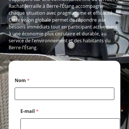
Rachat ferraille à Berre-l’Étang accompagne
chaque situation avec pragmatisme et efficacité.
Cette vision globale permet de répondre aux
besoins immédiats tout en participant activement
à une économie plus circulaire et durable, au
service de l’environnement et des habitants du
Berre-l’Étang.
E
Nom
*
-
m
a
i
l
*
E-mail
*
T
é
l