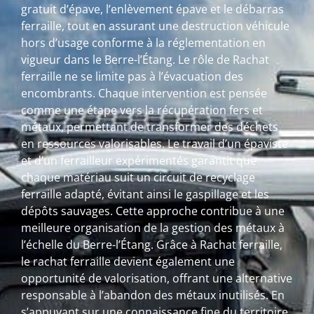
gratuit d’épave, l’enlèvement épave et le débarras
ferraille, tout en assurant une destruction véhicule
hors d’usage conforme à la réglementation en
vigueur dans le Berre-l’Étang. Le rôle de Rachat
ferraille ne se limite pas à l’évacuation des
encombrants. Chaque intervention est pensée
comme une étape vers la récupération fers et
métaux, permettant de transformer des déchets
en ressources valorisables. Le travail d’un épaviste
et d’un ferrailleur expérimentés garantit que
chaque matériau suit un circuit de recyclage
ferraille adapté, évitant ainsi le gaspillage et les
dépôts sauvages. Cette approche contribue à une
meilleure organisation de la gestion des métaux à
l’échelle du Berre-l’Étang. Grâce à Rachat ferraille,
le rachat ferraille devient également une
opportunité de valorisation, offrant une alternative
responsable à l’abandon des métaux inutilisés. En
s’appuyant sur une connaissance fine du territoire,