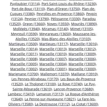
Puyloubier (13114)
,
Port-Saint-Louis-du-Rhône (13230)
,
Port-de-Bouc (13110)
,
Plan-d’Orgon (13750)
,
Plan-de-
Cuques (13380)
,
Peyrolles-en-Provence (13860)
,
Peypin
(13124)
,
Peynier (13790)
,
Pélissanne (13330)
,
Paradou
(13520)
,
Orgon (13660)
,
Noves (13550)
,
Mouriès (13890)
,
Mollégès (13940)
,
Miramas (13140)
,
Mimet (13105)
,
Meyreuil (13590)
,
Meyrargues (13650)
,
Maussane-les-
Alpilles (13520)
,
Mas-Blanc-des-Alpilles (13103)
,
Martigues (13500)
,
Martigues (13117)
,
Marseille (13016)
,
Marseille (13014)
,
Marseille (13013)
,
Marseille (13012)
,
Marseille (13011)
,
Marseille (13010)
,
Marseille (13009)
,
Marseille (13008)
,
Marseille (13007)
,
Marseille (13006)
,
Marseille (13005)
,
Marseille (13004)
,
Marseille (13003)
,
Marseille (13002)
,
Marseille (13001)
,
Marseille (13000)
,
Marignane (13700)
,
Mallemort (13370)
,
Maillane (13910)
,
Les Pennes-Mirabeau (13170)
,
Les Baux-de-Provence
(13520)
,
Le Tholonet (13100)
,
Le Rove (13740)
,
Le Puy-
Sainte-Réparade (13610)
,
Lançon-Provence (13680)
,
Lambesc (13410)
,
Lamanon (13113)
,
La Roque-d’Anthéron
(13640)
,
La Penne-sur-Huveaune (13821)
,
La Fare-les-
Oliviers (13580)
,
La Destrousse (13112)
,
La Ciotat (13600)
,