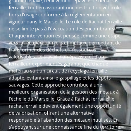
gratuit d’épave, l’enlèvement épave et le débarras
ferraille, tout en assurant une destruction véhicule
hors d’usage conforme à la réglementation en
vigueur dans le Marseille. Le rôle de Rachat ferraille
ne se limite pas à l’évacuation des encombrants.
Chaque intervention est pensée comme une étape
vers la récupération fers et métaux, permettant de
transformer des déchets en ressources
valorisables. Le travail d’un épaviste et d’un
ferrailleur expérimentés garantit que chaque
matériau suit un circuit de recyclage ferraille
adapté, évitant ainsi le gaspillage et les dépôts
sauvages. Cette approche contribue à une
meilleure organisation de la gestion des métaux à
l’échelle du Marseille. Grâce à Rachat ferraille, le
rachat ferraille devient également une opportunité
de valorisation, offrant une alternative
responsable à l’abandon des métaux inutilisés. En
s’appuyant sur une connaissance fine du territoire,