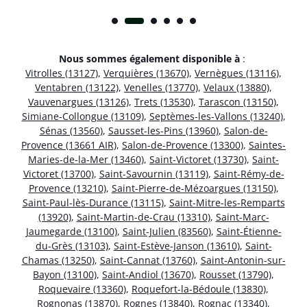
Nous sommes également disponible à
:
Vitrolles (13127)
,
Verquières (13670)
,
Vernègues (13116)
,
Ventabren (13122)
,
Venelles (13770)
,
Velaux (13880)
,
Vauvenargues (13126)
,
Trets (13530)
,
Tarascon (13150)
,
Simiane-Collongue (13109)
,
Septèmes-les-Vallons (13240)
,
Sénas (13560)
,
Sausset-les-Pins (13960)
,
Salon-de-
Provence (13661 AIR)
,
Salon-de-Provence (13300)
,
Saintes-
Maries-de-la-Mer (13460)
,
Saint-Victoret (13730)
,
Saint-
Victoret (13700)
,
Saint-Savournin (13119)
,
Saint-Rémy-de-
Provence (13210)
,
Saint-Pierre-de-Mézoargues (13150)
,
Saint-Paul-lès-Durance (13115)
,
Saint-Mitre-les-Remparts
(13920)
,
Saint-Martin-de-Crau (13310)
,
Saint-Marc-
Jaumegarde (13100)
,
Saint-Julien (83560)
,
Saint-Étienne-
du-Grès (13103)
,
Saint-Estève-Janson (13610)
,
Saint-
Chamas (13250)
,
Saint-Cannat (13760)
,
Saint-Antonin-sur-
Bayon (13100)
,
Saint-Andiol (13670)
,
Rousset (13790)
,
Roquevaire (13360)
,
Roquefort-la-Bédoule (13830)
,
Rognonas (13870)
,
Rognes (13840)
,
Rognac (13340)
,