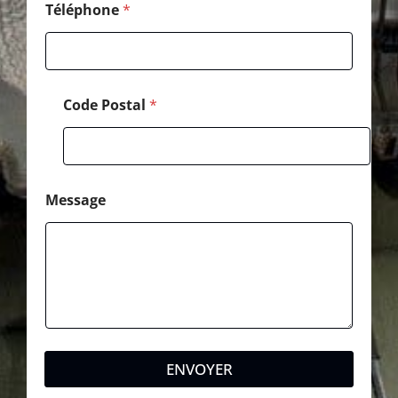
e
Téléphone
*
T
é
l
é
p
Code Postal
*
h
o
n
e
Message
ENVOYER