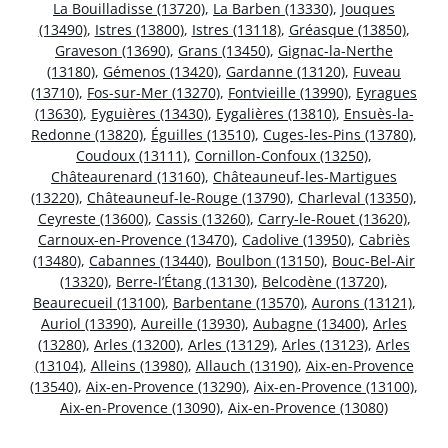
La Bouilladisse (13720)
,
La Barben (13330)
,
Jouques
(13490)
,
Istres (13800)
,
Istres (13118)
,
Gréasque (13850)
,
Graveson (13690)
,
Grans (13450)
,
Gignac-la-Nerthe
(13180)
,
Gémenos (13420)
,
Gardanne (13120)
,
Fuveau
(13710)
,
Fos-sur-Mer (13270)
,
Fontvieille (13990)
,
Eyragues
(13630)
,
Eyguières (13430)
,
Eygalières (13810)
,
Ensuès-la-
Redonne (13820)
,
Éguilles (13510)
,
Cuges-les-Pins (13780)
,
Coudoux (13111)
,
Cornillon-Confoux (13250)
,
Châteaurenard (13160)
,
Châteauneuf-les-Martigues
(13220)
,
Châteauneuf-le-Rouge (13790)
,
Charleval (13350)
,
Ceyreste (13600)
,
Cassis (13260)
,
Carry-le-Rouet (13620)
,
Carnoux-en-Provence (13470)
,
Cadolive (13950)
,
Cabriès
(13480)
,
Cabannes (13440)
,
Boulbon (13150)
,
Bouc-Bel-Air
(13320)
,
Berre-l’Étang (13130)
,
Belcodène (13720)
,
Beaurecueil (13100)
,
Barbentane (13570)
,
Aurons (13121)
,
Auriol (13390)
,
Aureille (13930)
,
Aubagne (13400)
,
Arles
(13280)
,
Arles (13200)
,
Arles (13129)
,
Arles (13123)
,
Arles
(13104)
,
Alleins (13980)
,
Allauch (13190)
,
Aix-en-Provence
(13540)
,
Aix-en-Provence (13290)
,
Aix-en-Provence (13100)
,
Aix-en-Provence (13090)
,
Aix-en-Provence (13080)