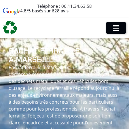
Téléphone :
06.11.34.63.58
4.8/5 basés sur 628 avis
RACHAT FERRAILLE
À MARSEILLE
Rachat ferraille à Marseille s’inscrit dans une
démarche responsable visant à faciliter la gestion
des déchets métalliques et des véhicules hors
d’usage. Le recyclage ferraille répond aujourd’hui à
des enjeux environnementaux majeurs, mais aussi
à des besoins très concrets pour les particuliers
comme pour les professionnels. À travers Rachat
ferraille, l’objectif est de proposer une solution
claire, encadrée et accessible pour l’enlèvement