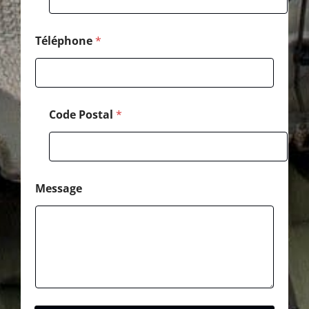
o
d
e
Téléphone
*
Code Postal
*
Message