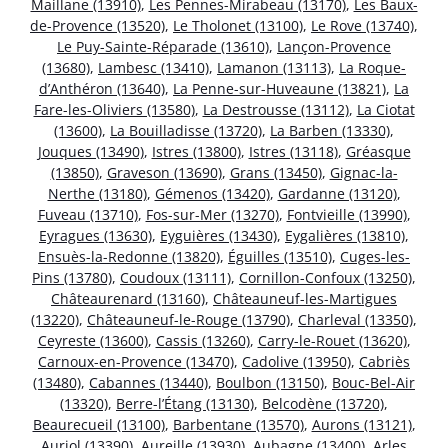
Maillane (13910)
,
Les Pennes-Mirabeau (13170)
,
Les Baux-
de-Provence (13520)
,
Le Tholonet (13100)
,
Le Rove (13740)
,
Le Puy-Sainte-Réparade (13610)
,
Lançon-Provence
(13680)
,
Lambesc (13410)
,
Lamanon (13113)
,
La Roque-
d’Anthéron (13640)
,
La Penne-sur-Huveaune (13821)
,
La
Fare-les-Oliviers (13580)
,
La Destrousse (13112)
,
La Ciotat
(13600)
,
La Bouilladisse (13720)
,
La Barben (13330)
,
Jouques (13490)
,
Istres (13800)
,
Istres (13118)
,
Gréasque
(13850)
,
Graveson (13690)
,
Grans (13450)
,
Gignac-la-
Nerthe (13180)
,
Gémenos (13420)
,
Gardanne (13120)
,
Fuveau (13710)
,
Fos-sur-Mer (13270)
,
Fontvieille (13990)
,
Eyragues (13630)
,
Eyguières (13430)
,
Eygalières (13810)
,
Ensuès-la-Redonne (13820)
,
Éguilles (13510)
,
Cuges-les-
Pins (13780)
,
Coudoux (13111)
,
Cornillon-Confoux (13250)
,
Châteaurenard (13160)
,
Châteauneuf-les-Martigues
(13220)
,
Châteauneuf-le-Rouge (13790)
,
Charleval (13350)
,
Ceyreste (13600)
,
Cassis (13260)
,
Carry-le-Rouet (13620)
,
Carnoux-en-Provence (13470)
,
Cadolive (13950)
,
Cabriès
(13480)
,
Cabannes (13440)
,
Boulbon (13150)
,
Bouc-Bel-Air
(13320)
,
Berre-l’Étang (13130)
,
Belcodène (13720)
,
Beaurecueil (13100)
,
Barbentane (13570)
,
Aurons (13121)
,
Auriol (13390)
,
Aureille (13930)
,
Aubagne (13400)
,
Arles