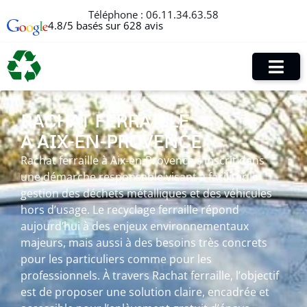
Téléphone :
06.11.34.63.58
4.8/5 basés sur 628 avis
RACHAT FERRAILLE
À AIX-EN-PROVENCE
Rachat ferraille à Aix-en-Provence s’inscrit dans
une démarche responsable visant à faciliter la
gestion des déchets métalliques et des véhicules
hors d’usage. Le recyclage ferraille répond
aujourd’hui à des enjeux environnementaux
majeurs, mais aussi à des besoins très concrets
pour les particuliers comme pour les
professionnels. À travers Rachat ferraille, l’objectif
est de proposer une solution claire, encadrée et