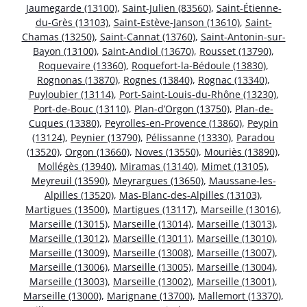
Jaumegarde (13100)
,
Saint-Julien (83560)
,
Saint-Étienne-
du-Grès (13103)
,
Saint-Estève-Janson (13610)
,
Saint-
Chamas (13250)
,
Saint-Cannat (13760)
,
Saint-Antonin-sur-
Bayon (13100)
,
Saint-Andiol (13670)
,
Rousset (13790)
,
Roquevaire (13360)
,
Roquefort-la-Bédoule (13830)
,
Rognonas (13870)
,
Rognes (13840)
,
Rognac (13340)
,
Puyloubier (13114)
,
Port-Saint-Louis-du-Rhône (13230)
,
Port-de-Bouc (13110)
,
Plan-d’Orgon (13750)
,
Plan-de-
Cuques (13380)
,
Peyrolles-en-Provence (13860)
,
Peypin
(13124)
,
Peynier (13790)
,
Pélissanne (13330)
,
Paradou
(13520)
,
Orgon (13660)
,
Noves (13550)
,
Mouriès (13890)
,
Mollégès (13940)
,
Miramas (13140)
,
Mimet (13105)
,
Meyreuil (13590)
,
Meyrargues (13650)
,
Maussane-les-
Alpilles (13520)
,
Mas-Blanc-des-Alpilles (13103)
,
Martigues (13500)
,
Martigues (13117)
,
Marseille (13016)
,
Marseille (13015)
,
Marseille (13014)
,
Marseille (13013)
,
Marseille (13012)
,
Marseille (13011)
,
Marseille (13010)
,
Marseille (13009)
,
Marseille (13008)
,
Marseille (13007)
,
Marseille (13006)
,
Marseille (13005)
,
Marseille (13004)
,
Marseille (13003)
,
Marseille (13002)
,
Marseille (13001)
,
Marseille (13000)
,
Marignane (13700)
,
Mallemort (13370)
,