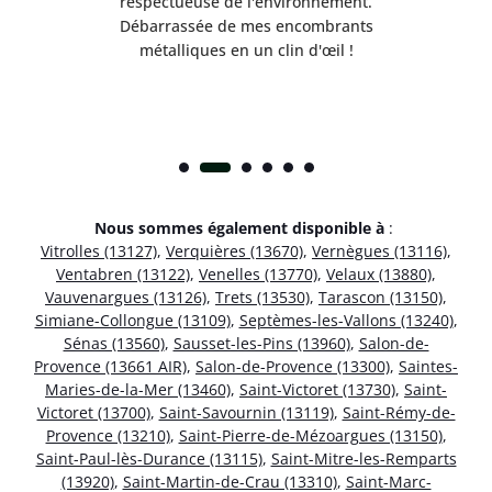
respectueuse de l'environnement.
!
Débarrassée de mes encombrants
métalliques en un clin d'œil !
Nous sommes également disponible à
:
Vitrolles (13127)
,
Verquières (13670)
,
Vernègues (13116)
,
Ventabren (13122)
,
Venelles (13770)
,
Velaux (13880)
,
Vauvenargues (13126)
,
Trets (13530)
,
Tarascon (13150)
,
Simiane-Collongue (13109)
,
Septèmes-les-Vallons (13240)
,
Sénas (13560)
,
Sausset-les-Pins (13960)
,
Salon-de-
Provence (13661 AIR)
,
Salon-de-Provence (13300)
,
Saintes-
Maries-de-la-Mer (13460)
,
Saint-Victoret (13730)
,
Saint-
Victoret (13700)
,
Saint-Savournin (13119)
,
Saint-Rémy-de-
Provence (13210)
,
Saint-Pierre-de-Mézoargues (13150)
,
Saint-Paul-lès-Durance (13115)
,
Saint-Mitre-les-Remparts
(13920)
,
Saint-Martin-de-Crau (13310)
,
Saint-Marc-