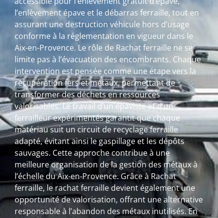
accessible pour l’enlèvement gratuit d’épave,
l’enlèvement épave et le débarras ferraille, tout en
assurant une destruction véhicule hors d’usage
conforme à la réglementation en vigueur dans le
Aix-en-Provence. Le rôle de Rachat ferraille ne se
limite pas à l’évacuation des encombrants. Chaque
intervention est pensée comme une étape vers la
récupération fers et métaux, permettant de
transformer des déchets en ressources
valorisables. Le travail d’un épaviste et d’un
ferrailleur expérimentés garantit que chaque
matériau suit un circuit de recyclage ferraille
adapté, évitant ainsi le gaspillage et les dépôts
sauvages. Cette approche contribue à une
meilleure organisation de la gestion des métaux à
l’échelle du Aix-en-Provence. Grâce à Rachat
ferraille, le rachat ferraille devient également une
opportunité de valorisation, offrant une alternative
responsable à l’abandon des métaux inutilisés. En