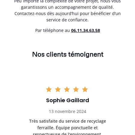
Peu importe la complexité de votre projet, nous vous
garantissons un accompagnement de qualité.
Contactez-nous dès aujourd’hui pour bénéficier d’un
service de confiance.
Par téléphone au
06.11.34.63.58
Nos clients témoignent
Sophie Gaillard
13 novembre 2024
Très satisfaite du service de recyclage
Exc
e ma
ferraille. Équipe ponctuelle et
respectueuse de l'environnement.