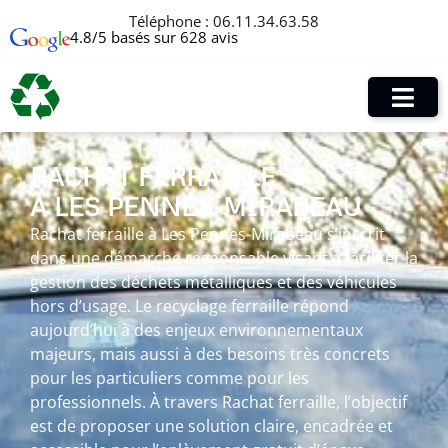
Téléphone :
06.11.34.63.58
4.8/5 basés sur 628 avis
RACHAT FERRAILLE
À LES PENNES-MIRABEAU
Rachat ferraille à Les Pennes-Mirabeau s’inscrit
dans une démarche responsable visant à faciliter la
gestion des déchets métalliques et des véhicules
hors d’usage. Le recyclage ferraille répond
aujourd’hui à des enjeux environnementaux
majeurs, mais aussi à des besoins très concrets
pour les particuliers comme pour les
professionnels. À travers Rachat ferraille, l’objectif
est de proposer une solution claire, encadrée et