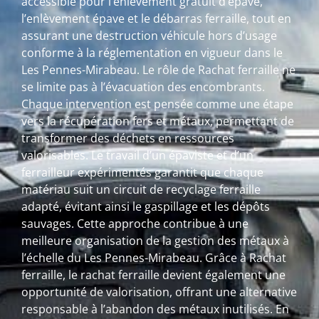
accessible pour l’enlèvement gratuit d’épave,
l’enlèvement épave et le débarras ferraille, tout en
assurant une destruction véhicule hors d’usage
conforme à la réglementation en vigueur dans le
Les Pennes-Mirabeau. Le rôle de Rachat ferraille ne
se limite pas à l’évacuation des encombrants.
Chaque intervention est pensée comme une étape
vers la récupération fers et métaux, permettant de
transformer des déchets en ressources
valorisables. Le travail d’un épaviste et d’un
ferrailleur expérimentés garantit que chaque
matériau suit un circuit de recyclage ferraille
adapté, évitant ainsi le gaspillage et les dépôts
sauvages. Cette approche contribue à une
meilleure organisation de la gestion des métaux à
l’échelle du Les Pennes-Mirabeau. Grâce à Rachat
ferraille, le rachat ferraille devient également une
opportunité de valorisation, offrant une alternative
responsable à l’abandon des métaux inutilisés. En