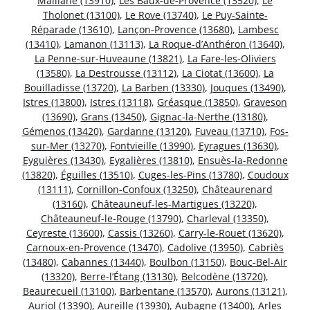
Maillane (13910)
,
Les Baux-de-Provence (13520)
,
Le
Tholonet (13100)
,
Le Rove (13740)
,
Le Puy-Sainte-
Réparade (13610)
,
Lançon-Provence (13680)
,
Lambesc
(13410)
,
Lamanon (13113)
,
La Roque-d’Anthéron (13640)
,
La Penne-sur-Huveaune (13821)
,
La Fare-les-Oliviers
(13580)
,
La Destrousse (13112)
,
La Ciotat (13600)
,
La
Bouilladisse (13720)
,
La Barben (13330)
,
Jouques (13490)
,
Istres (13800)
,
Istres (13118)
,
Gréasque (13850)
,
Graveson
(13690)
,
Grans (13450)
,
Gignac-la-Nerthe (13180)
,
Gémenos (13420)
,
Gardanne (13120)
,
Fuveau (13710)
,
Fos-
sur-Mer (13270)
,
Fontvieille (13990)
,
Eyragues (13630)
,
Eyguières (13430)
,
Eygalières (13810)
,
Ensuès-la-Redonne
(13820)
,
Éguilles (13510)
,
Cuges-les-Pins (13780)
,
Coudoux
(13111)
,
Cornillon-Confoux (13250)
,
Châteaurenard
(13160)
,
Châteauneuf-les-Martigues (13220)
,
Châteauneuf-le-Rouge (13790)
,
Charleval (13350)
,
Ceyreste (13600)
,
Cassis (13260)
,
Carry-le-Rouet (13620)
,
Carnoux-en-Provence (13470)
,
Cadolive (13950)
,
Cabriès
(13480)
,
Cabannes (13440)
,
Boulbon (13150)
,
Bouc-Bel-Air
(13320)
,
Berre-l’Étang (13130)
,
Belcodène (13720)
,
Beaurecueil (13100)
,
Barbentane (13570)
,
Aurons (13121)
,
Auriol (13390)
,
Aureille (13930)
,
Aubagne (13400)
,
Arles