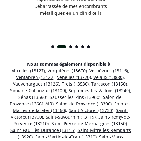
!
Débarrassée de mes encombrants
métalliques en un clin d'œil !
Nous sommes également disponible à
:
Vitrolles (13127)
,
Verquières (13670)
,
Vernègues (13116)
,
Ventabren (13122)
,
Venelles (13770)
,
Velaux (13880)
,
Vauvenargues (13126)
,
Trets (13530)
,
Tarascon (13150)
,
Simiane-Collongue (13109)
,
Septèmes-les-Vallons (13240)
,
Sénas (13560)
,
Sausset-les-Pins (13960)
,
Salon-de-
Provence (13661 AIR)
,
Salon-de-Provence (13300)
,
Saintes-
Maries-de-la-Mer (13460)
,
Saint-Victoret (13730)
,
Saint-
Victoret (13700)
,
Saint-Savournin (13119)
,
Saint-Rémy-de-
Provence (13210)
,
Saint-Pierre-de-Mézoargues (13150)
,
Saint-Paul-lès-Durance (13115)
,
Saint-Mitre-les-Remparts
(13920)
,
Saint-Martin-de-Crau (13310)
,
Saint-Marc-