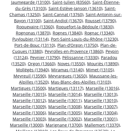
Jaumegarde (13100)
,
Saint-Julien (83560)
,
Saint-Étienne-
du-Grès (13103)
,
Saint-Estève-Janson (13610)
,
Saint-
Chamas (13250)
,
Saint-Cannat (13760)
,
Saint-Antonin-sur-
Bayon (13100)
,
Saint-Andiol (13670)
,
Rousset (13790)
,
Roquevaire (13360)
,
Roquefort-la-Bédoule (13830)
,
Rognonas (13870)
,
Rognes (13840)
,
Rognac (13340)
,
Puyloubier (13114)
,
Port-Saint-Louis-du-Rhône (13230)
,
Port-de-Bouc (13110)
,
Plan-d’Orgon (13750)
,
Plan-de-
Cuques (13380)
,
Peyrolles-en-Provence (13860)
,
Peypin
(13124)
,
Peynier (13790)
,
Pélissanne (13330)
,
Paradou
(13520)
,
Orgon (13660)
,
Noves (13550)
,
Mouriès (13890)
,
Mollégès (13940)
,
Miramas (13140)
,
Mimet (13105)
,
Meyreuil (13590)
,
Meyrargues (13650)
,
Maussane-les-
Alpilles (13520)
,
Mas-Blanc-des-Alpilles (13103)
,
Martigues (13500)
,
Martigues (13117)
,
Marseille (13016)
,
Marseille (13015)
,
Marseille (13014)
,
Marseille (13013)
,
Marseille (13012)
,
Marseille (13011)
,
Marseille (13010)
,
Marseille (13009)
,
Marseille (13008)
,
Marseille (13007)
,
Marseille (13006)
,
Marseille (13005)
,
Marseille (13004)
,
Marseille (13003)
,
Marseille (13002)
,
Marseille (13001)
,
Marseille (13000)
,
Marignane (13700)
,
Mallemort (13370)
,