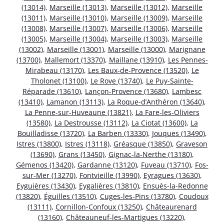
(13014)
,
Marseille (13013)
,
Marseille (13012)
,
Marseille
(13011)
,
Marseille (13010)
,
Marseille (13009)
,
Marseille
(13008)
,
Marseille (13007)
,
Marseille (13006)
,
Marseille
(13005)
,
Marseille (13004)
,
Marseille (13003)
,
Marseille
(13002)
,
Marseille (13001)
,
Marseille (13000)
,
Marignane
(13700)
,
Mallemort (13370)
,
Maillane (13910)
,
Les Pennes-
Mirabeau (13170)
,
Les Baux-de-Provence (13520)
,
Le
Tholonet (13100)
,
Le Rove (13740)
,
Le Puy-Sainte-
Réparade (13610)
,
Lançon-Provence (13680)
,
Lambesc
(13410)
,
Lamanon (13113)
,
La Roque-d’Anthéron (13640)
,
La Penne-sur-Huveaune (13821)
,
La Fare-les-Oliviers
(13580)
,
La Destrousse (13112)
,
La Ciotat (13600)
,
La
Bouilladisse (13720)
,
La Barben (13330)
,
Jouques (13490)
,
Istres (13800)
,
Istres (13118)
,
Gréasque (13850)
,
Graveson
(13690)
,
Grans (13450)
,
Gignac-la-Nerthe (13180)
,
Gémenos (13420)
,
Gardanne (13120)
,
Fuveau (13710)
,
Fos-
sur-Mer (13270)
,
Fontvieille (13990)
,
Eyragues (13630)
,
Eyguières (13430)
,
Eygalières (13810)
,
Ensuès-la-Redonne
(13820)
,
Éguilles (13510)
,
Cuges-les-Pins (13780)
,
Coudoux
(13111)
,
Cornillon-Confoux (13250)
,
Châteaurenard
(13160)
,
Châteauneuf-les-Martigues (13220)
,