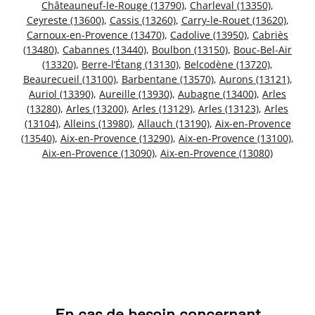
Châteauneuf-le-Rouge (13790)
,
Charleval (13350)
,
Ceyreste (13600)
,
Cassis (13260)
,
Carry-le-Rouet (13620)
,
Carnoux-en-Provence (13470)
,
Cadolive (13950)
,
Cabriès
(13480)
,
Cabannes (13440)
,
Boulbon (13150)
,
Bouc-Bel-Air
(13320)
,
Berre-l’Étang (13130)
,
Belcodène (13720)
,
Beaurecueil (13100)
,
Barbentane (13570)
,
Aurons (13121)
,
Auriol (13390)
,
Aureille (13930)
,
Aubagne (13400)
,
Arles
(13280)
,
Arles (13200)
,
Arles (13129)
,
Arles (13123)
,
Arles
(13104)
,
Alleins (13980)
,
Allauch (13190)
,
Aix-en-Provence
(13540)
,
Aix-en-Provence (13290)
,
Aix-en-Provence (13100)
,
Aix-en-Provence (13090)
,
Aix-en-Provence (13080)
En cas de besoin concernant