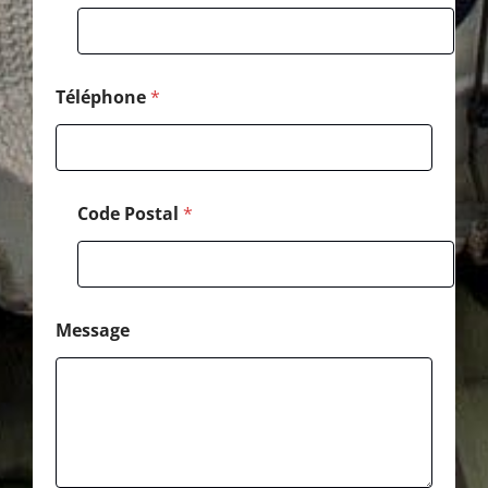
o
m
Téléphone
*
Code Postal
*
Message