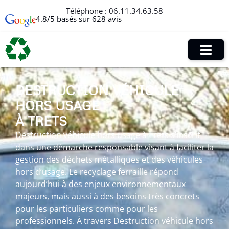
Téléphone :
06.11.34.63.58
4.8/5 basés sur 628 avis
DESTRUCTION VÉHICULE
HORS USAGE
À TRETS
Destruction véhicule hors usage à Trets s’inscrit
dans une démarche responsable visant à faciliter la
gestion des déchets métalliques et des véhicules
hors d’usage. Le recyclage ferraille répond
aujourd’hui à des enjeux environnementaux
majeurs, mais aussi à des besoins très concrets
pour les particuliers comme pour les
professionnels. À travers Destruction véhicule hors