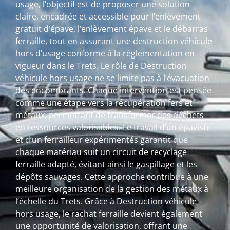
usage, l’objectif est de proposer une solution
claire, encadrée et accessible pour l’enlèvement
gratuit d’épave, l’enlèvement épave et le débarras
ferraille, tout en assurant une destruction véhicule
hors d’usage conforme à la réglementation en
vigueur dans le Trets. Le rôle de Destruction
véhicule hors usage ne se limite pas à l’évacuation
des encombrants. Chaque intervention est pensée
comme une étape vers la récupération fers et
métaux, permettant de transformer des déchets
en ressources valorisables. Le travail d’un épaviste
et d’un ferrailleur expérimentés garantit que
chaque matériau suit un circuit de recyclage
ferraille adapté, évitant ainsi le gaspillage et les
dépôts sauvages. Cette approche contribue à une
meilleure organisation de la gestion des métaux à
l’échelle du Trets. Grâce à Destruction véhicule
hors usage, le rachat ferraille devient également
une opportunité de valorisation, offrant une