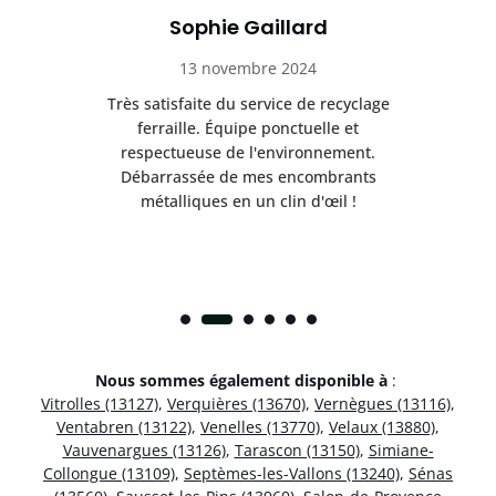
Sophie Gaillard
13 novembre 2024
Très satisfaite du service de recyclage
Exc
e ma
ferraille. Équipe ponctuelle et
respectueuse de l'environnement.
!
Débarrassée de mes encombrants
métalliques en un clin d'œil !
Nous sommes également disponible à
:
Vitrolles (13127)
,
Verquières (13670)
,
Vernègues (13116)
,
Ventabren (13122)
,
Venelles (13770)
,
Velaux (13880)
,
Vauvenargues (13126)
,
Tarascon (13150)
,
Simiane-
Collongue (13109)
,
Septèmes-les-Vallons (13240)
,
Sénas