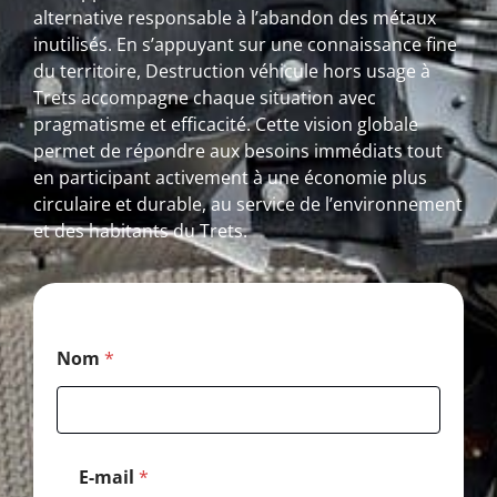
alternative responsable à l’abandon des métaux
inutilisés. En s’appuyant sur une connaissance fine
du territoire, Destruction véhicule hors usage à
Trets accompagne chaque situation avec
pragmatisme et efficacité. Cette vision globale
permet de répondre aux besoins immédiats tout
en participant activement à une économie plus
circulaire et durable, au service de l’environnement
et des habitants du Trets.
P
Nom
*
o
s
t
a
l
*
E-mail
*
N