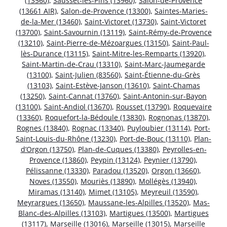
(13560)
,
Sausset-les-Pins (13960)
,
Salon-de-Provence
(13661 AIR)
,
Salon-de-Provence (13300)
,
Saintes-Maries-
de-la-Mer (13460)
,
Saint-Victoret (13730)
,
Saint-Victoret
(13700)
,
Saint-Savournin (13119)
,
Saint-Rémy-de-Provence
(13210)
,
Saint-Pierre-de-Mézoargues (13150)
,
Saint-Paul-
lès-Durance (13115)
,
Saint-Mitre-les-Remparts (13920)
,
Saint-Martin-de-Crau (13310)
,
Saint-Marc-Jaumegarde
(13100)
,
Saint-Julien (83560)
,
Saint-Étienne-du-Grès
(13103)
,
Saint-Estève-Janson (13610)
,
Saint-Chamas
(13250)
,
Saint-Cannat (13760)
,
Saint-Antonin-sur-Bayon
(13100)
,
Saint-Andiol (13670)
,
Rousset (13790)
,
Roquevaire
(13360)
,
Roquefort-la-Bédoule (13830)
,
Rognonas (13870)
,
Rognes (13840)
,
Rognac (13340)
,
Puyloubier (13114)
,
Port-
Saint-Louis-du-Rhône (13230)
,
Port-de-Bouc (13110)
,
Plan-
d’Orgon (13750)
,
Plan-de-Cuques (13380)
,
Peyrolles-en-
Provence (13860)
,
Peypin (13124)
,
Peynier (13790)
,
Pélissanne (13330)
,
Paradou (13520)
,
Orgon (13660)
,
Noves (13550)
,
Mouriès (13890)
,
Mollégès (13940)
,
Miramas (13140)
,
Mimet (13105)
,
Meyreuil (13590)
,
Meyrargues (13650)
,
Maussane-les-Alpilles (13520)
,
Mas-
Blanc-des-Alpilles (13103)
,
Martigues (13500)
,
Martigues
(13117)
,
Marseille (13016)
,
Marseille (13015)
,
Marseille