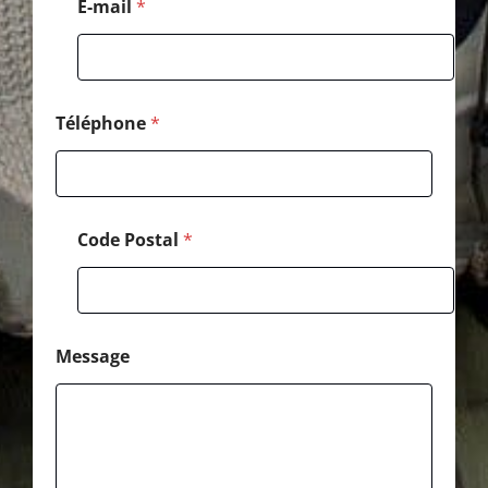
E-mail
*
C
o
d
e
Téléphone
*
Code Postal
*
Message