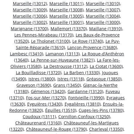
Marseille (13012)
,
Marseille (13011)
,
Marseille (13010)
,
Marseille (13009)
,
Marseille (13008)
,
Marseille (13007)
,
Marseille (13006)
,
Marseille (13005)
,
Marseille (13004)
,
Marseille (13002)
,
Marseille (13001)
,
Marseille (13000)
,
Marignane (13700)
,
Mallemort (13370)
,
Maillane (13910)
,
Les Pennes-Mirabeau (13170)
,
Les Baux-de-Provence
(13520)
,
Le Tholonet (13100)
,
Le Rove (13740)
,
Le Puy-
Sainte-Réparade (13610)
,
Lançon-Provence (13680)
,
Lambesc (13410)
,
Lamanon (13113)
,
La Roque-d’Anthéron
(13640)
,
La Penne-sur-Huveaune (13821)
,
La Fare-les-
Oliviers (13580)
,
La Destrousse (13112)
,
La Ciotat (13600)
,
La Bouilladisse (13720)
,
La Barben (13330)
,
Jouques
(13490)
,
Istres (13800)
,
Istres (13118)
,
Gréasque (13850)
,
Graveson (13690)
,
Grans (13450)
,
Gignac-la-Nerthe
(13180)
,
Gémenos (13420)
,
Gardanne (13120)
,
Fuveau
(13710)
,
Fos-sur-Mer (13270)
,
Fontvieille (13990)
,
Eyragues
(13630)
,
Eyguières (13430)
,
Eygalières (13810)
,
Ensuès-la-
Redonne (13820)
,
Éguilles (13510)
,
Cuges-les-Pins (13780)
,
Coudoux (13111)
,
Cornillon-Confoux (13250)
,
Châteaurenard (13160)
,
Châteauneuf-les-Martigues
(13220)
,
Châteauneuf-le-Rouge (13790)
,
Charleval (13350)
,