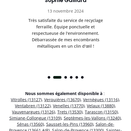
Sophie Gaillard
13 novembre 2024
Très satisfaite du service de recyclage
Exc
e ma
ferraille. Équipe ponctuelle et
respectueuse de l'environnement.
!
Débarrassée de mes encombrants
métalliques en un clin d'œil !
Nous sommes également disponible à
:
Vitrolles (13127)
,
Verquières (13670)
,
Vernègues (13116)
,
Ventabren (13122)
,
Venelles (13770)
,
Velaux (13880)
,
Vauvenargues (13126)
,
Trets (13530)
,
Tarascon (13150)
,
Simiane-Collongue (13109)
,
Septèmes-les-Vallons (13240)
,
Sénas (13560)
,
Sausset-les-Pins (13960)
,
Salon-de-
Provence (13661 AIR)
,
Salon-de-Provence (13300)
,
Saintes-