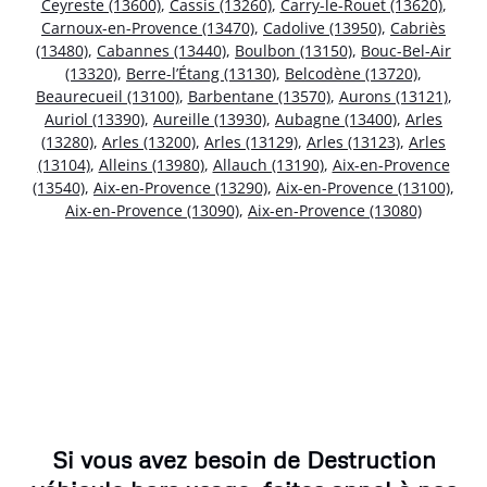
Ceyreste (13600)
,
Cassis (13260)
,
Carry-le-Rouet (13620)
,
Carnoux-en-Provence (13470)
,
Cadolive (13950)
,
Cabriès
(13480)
,
Cabannes (13440)
,
Boulbon (13150)
,
Bouc-Bel-Air
(13320)
,
Berre-l’Étang (13130)
,
Belcodène (13720)
,
Beaurecueil (13100)
,
Barbentane (13570)
,
Aurons (13121)
,
Auriol (13390)
,
Aureille (13930)
,
Aubagne (13400)
,
Arles
(13280)
,
Arles (13200)
,
Arles (13129)
,
Arles (13123)
,
Arles
(13104)
,
Alleins (13980)
,
Allauch (13190)
,
Aix-en-Provence
(13540)
,
Aix-en-Provence (13290)
,
Aix-en-Provence (13100)
,
Aix-en-Provence (13090)
,
Aix-en-Provence (13080)
Si vous avez besoin de Destruction