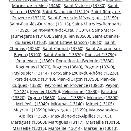
Maries-de-la-Mer (13460)
,
Saint-Victoret (13730)
,
Saint-
Victoret (13700)
,
Saint-Savournin (13119)
,
Saint-Rémy-de-
Provence (13210)
,
Saint-Pierre-de-Mézoargues (13150)
,
Saint-Paul-lès-Durance (13115)
,
Saint-Mitre-les-Remparts
(13920)
,
Saint-Martin-de-Crau (13310)
,
Saint-Marc-
Jaumegarde (13100)
,
Saint-Julien (83560)
,
Saint-Étienne-
du-Grès (13103)
,
Saint-Estève-Janson (13610)
,
Saint-
Chamas (13250)
,
Saint-Cannat (13760)
,
Saint-Antonin-sur-
Bayon (13100)
,
Saint-Andiol (13670)
,
Rousset (13790)
,
Roquevaire (13360)
,
Roquefort-la-Bédoule (13830)
,
Rognonas (13870)
,
Rognes (13840)
,
Rognac (13340)
,
Puyloubier (13114)
,
Port-Saint-Louis-du-Rhône (13230)
,
Port-de-Bouc (13110)
,
Plan-d’Orgon (13750)
,
Plan-de-
Cuques (13380)
,
Peyrolles-en-Provence (13860)
,
Peypin
(13124)
,
Peynier (13790)
,
Pélissanne (13330)
,
Paradou
(13520)
,
Orgon (13660)
,
Noves (13550)
,
Mouriès (13890)
,
Mollégès (13940)
,
Miramas (13140)
,
Mimet (13105)
,
Meyreuil (13590)
,
Meyrargues (13650)
,
Maussane-les-
Alpilles (13520)
,
Mas-Blanc-des-Alpilles (13103)
,
Martigues (13500)
,
Martigues (13117)
,
Marseille (13016)
,
Marseille (13015)
,
Marseille (13014)
,
Marseille (13013)
,