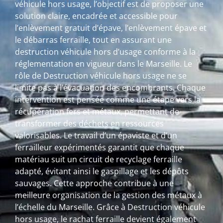
véhicule hors usage, l’objectif est de proposer une
solution claire, encadrée et accessible pour
l’enlèvement gratuit d’épave, l’enlèvement épave et
le débarras ferraille, tout en assurant une
destruction véhicule hors d’usage conforme à la
réglementation en vigueur dans le Marseille. Le
rôle de Destruction véhicule hors usage ne se
limite pas à l’évacuation des encombrants. Chaque
intervention est pensée comme une étape vers la
récupération fers et métaux, permettant de
transformer des déchets en ressources
valorisables. Le travail d’un épaviste et d’un
ferrailleur expérimentés garantit que chaque
matériau suit un circuit de recyclage ferraille
adapté, évitant ainsi le gaspillage et les dépôts
sauvages. Cette approche contribue à une
meilleure organisation de la gestion des métaux à
l’échelle du Marseille. Grâce à Destruction véhicule
hors usage, le rachat ferraille devient également