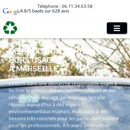
Téléphone :
06.11.34.63.58
4.8/5 basés sur 628 avis
DESTRUCTION VÉHICULE
HORS USAGE
À MARSEILLE
Destruction véhicule hors usage à Marseille
s’inscrit dans une démarche responsable visant à
faciliter la gestion des déchets métalliques et des
véhicules hors d’usage. Le recyclage ferraille
répond aujourd’hui à des enjeux
environnementaux majeurs, mais aussi à des
besoins très concrets pour les particuliers comme
pour les professionnels. À travers Destruction