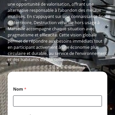
une opportunité de valorisation, offrant une
alternative responsable à l’abandon des métaux
inutilisés. En s’appuyant sur une connaissance fine
du territoire, Destruction véhicule hors usage à
Marseille accompagne chaque situation avec
pragmatisme et efficacité. Cette vision globale
permet de répondre aux besoins immédiats tout
en participant activement à une économie plus
circulaire et durable, au service de l’environnement
et des habitants du Marseille.
P
Nom
*
o
s
t
a
l
*