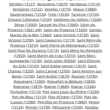
Vitrolles (13127)
,
Verquières (13670)
,
Vernègues (13116)
,
Ventabren (13122)
,
Venelles (13770)
,
Velaux (13880)
,
Vauvenargues (13126)
,
Trets (13530)
,
Tarascon (13150)
,
Simiane-Collongue (13109)
,
Septèmes-les-Vallons (13240)
,
Sénas (13560)
,
Sausset-les-Pins (13960)
,
Salon-de-
Provence (13661 AIR)
,
Salon-de-Provence (13300)
,
Saintes-
Maries-de-la-Mer (13460)
,
Saint-Victoret (13730)
,
Saint-
Victoret (13700)
,
Saint-Savournin (13119)
,
Saint-Rémy-de-
Provence (13210)
,
Saint-Pierre-de-Mézoargues (13150)
,
Saint-Paul-lès-Durance (13115)
,
Saint-Mitre-les-Remparts
(13920)
,
Saint-Martin-de-Crau (13310)
,
Saint-Marc-
Jaumegarde (13100)
,
Saint-Julien (83560)
,
Saint-Étienne-
du-Grès (13103)
,
Saint-Estève-Janson (13610)
,
Saint-
Chamas (13250)
,
Saint-Cannat (13760)
,
Saint-Antonin-sur-
Bayon (13100)
,
Saint-Andiol (13670)
,
Rousset (13790)
,
Roquevaire (13360)
,
Roquefort-la-Bédoule (13830)
,
Rognonas (13870)
,
Rognes (13840)
,
Rognac (13340)
,
Puyloubier (13114)
,
Port-Saint-Louis-du-Rhône (13230)
,
Port-de-Bouc (13110)
,
Plan-d’Orgon (13750)
,
Plan-de-
Cuques (13380)
,
Peyrolles-en-Provence (13860)
,
Peypin
(13124)
,
Peynier (13790)
,
Pélissanne (13330)
,
Paradou