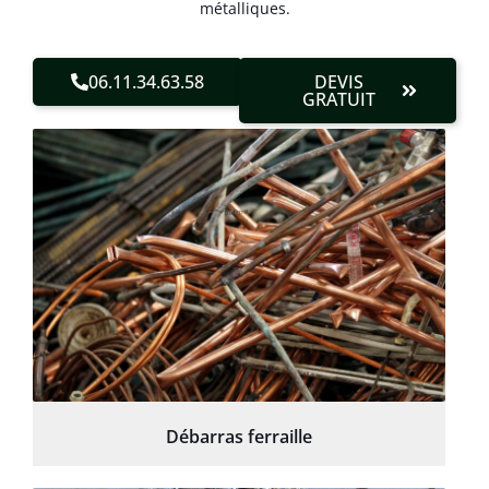
métalliques.
06.11.34.63.58
DEVIS
GRATUIT
Débarras ferraille