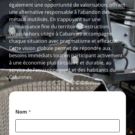
également une opportunité de valorisation, offrant
une alternative responsable à l’abandon des
métaux inutilisés. En s’appuyant sur une
connaissance fine du territoire, Destruction
véhicule hors usage à Cabannes accompagne
chaque situation avec pragmatisme et efficacité.
Cette vision globale permet de répondre aux
besoins immédiats tout en participant activement
à une économie plus circulaire et durable, au
service de l’environnement et des habitants du
Cabannes.
E
Nom
*
-
m
a
i