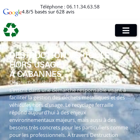
Téléphone :
06.11.34.63.58
4.8/5 basés sur 628 avis
DESTRUCTION VÉHICULE
HORS USAGE
À CABANNES
Destruction véhicule hors usage à Cabannes
s’inscrit dans une démarche responsable visant à
faciliter la gestion des déchets métalliques et des
véhicules hors d’usage. Le recyclage ferraille
répond aujourd’hui à des enjeux
environnementaux majeurs, mais aussi à des
besoins très concrets pour les particuliers comme
pour les professionnels. À travers Destruction