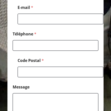
l
C
E-mail
*
o
d
e
*
Téléphone
*
Code Postal
*
Message