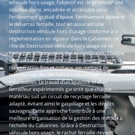
véhicule hors usage, l’objectif est de proposer une
solution claire, encadrée et accessible pour
l’enlèvement gratuit d’épave, l’enlèvement épave et
le débarras ferraille, tout en assurant une
destruction véhicule hors d’usage conforme à la
réglementation en vigueur dans le Cabannes. Le
rôle de Destruction véhicule hors usage ne se
limite pas à l’évacuation des encombrants. Chaque
intervention est pensée comme une étape vers la
récupération fers et métaux, permettant de
transformer des déchets en ressources
valorisables. Le travail d’un épaviste et d’un
ferrailleur expérimentés garantit que chaque
matériau suit un circuit de recyclage ferraille
adapté, évitant ainsi le gaspillage et les dépôts
sauvages. Cette approche contribue à une
meilleure organisation de la gestion des métaux à
l’échelle du Cabannes. Grâce à Destruction
véhicule hors usage, le rachat ferraille devient