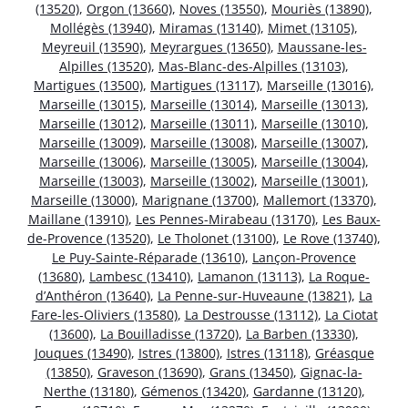
(13520)
,
Orgon (13660)
,
Noves (13550)
,
Mouriès (13890)
,
Mollégès (13940)
,
Miramas (13140)
,
Mimet (13105)
,
Meyreuil (13590)
,
Meyrargues (13650)
,
Maussane-les-
Alpilles (13520)
,
Mas-Blanc-des-Alpilles (13103)
,
Martigues (13500)
,
Martigues (13117)
,
Marseille (13016)
,
Marseille (13015)
,
Marseille (13014)
,
Marseille (13013)
,
Marseille (13012)
,
Marseille (13011)
,
Marseille (13010)
,
Marseille (13009)
,
Marseille (13008)
,
Marseille (13007)
,
Marseille (13006)
,
Marseille (13005)
,
Marseille (13004)
,
Marseille (13003)
,
Marseille (13002)
,
Marseille (13001)
,
Marseille (13000)
,
Marignane (13700)
,
Mallemort (13370)
,
Maillane (13910)
,
Les Pennes-Mirabeau (13170)
,
Les Baux-
de-Provence (13520)
,
Le Tholonet (13100)
,
Le Rove (13740)
,
Le Puy-Sainte-Réparade (13610)
,
Lançon-Provence
(13680)
,
Lambesc (13410)
,
Lamanon (13113)
,
La Roque-
d’Anthéron (13640)
,
La Penne-sur-Huveaune (13821)
,
La
Fare-les-Oliviers (13580)
,
La Destrousse (13112)
,
La Ciotat
(13600)
,
La Bouilladisse (13720)
,
La Barben (13330)
,
Jouques (13490)
,
Istres (13800)
,
Istres (13118)
,
Gréasque
(13850)
,
Graveson (13690)
,
Grans (13450)
,
Gignac-la-
Nerthe (13180)
,
Gémenos (13420)
,
Gardanne (13120)
,