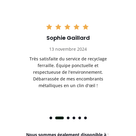
Sophie Gaillard
13 novembre 2024
Très satisfaite du service de recyclage
Exc
e ma
ferraille. Équipe ponctuelle et
respectueuse de l'environnement.
!
Débarrassée de mes encombrants
métalliques en un clin d'œil !
Nous sommes également disponible à
: