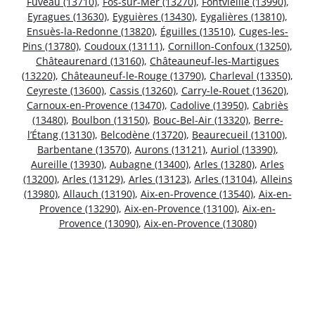
Fuveau (13710)
,
Fos-sur-Mer (13270)
,
Fontvieille (13990)
,
Eyragues (13630)
,
Eyguières (13430)
,
Eygalières (13810)
,
Ensuès-la-Redonne (13820)
,
Éguilles (13510)
,
Cuges-les-
Pins (13780)
,
Coudoux (13111)
,
Cornillon-Confoux (13250)
,
Châteaurenard (13160)
,
Châteauneuf-les-Martigues
(13220)
,
Châteauneuf-le-Rouge (13790)
,
Charleval (13350)
,
Ceyreste (13600)
,
Cassis (13260)
,
Carry-le-Rouet (13620)
,
Carnoux-en-Provence (13470)
,
Cadolive (13950)
,
Cabriès
(13480)
,
Boulbon (13150)
,
Bouc-Bel-Air (13320)
,
Berre-
l’Étang (13130)
,
Belcodène (13720)
,
Beaurecueil (13100)
,
Barbentane (13570)
,
Aurons (13121)
,
Auriol (13390)
,
Aureille (13930)
,
Aubagne (13400)
,
Arles (13280)
,
Arles
(13200)
,
Arles (13129)
,
Arles (13123)
,
Arles (13104)
,
Alleins
(13980)
,
Allauch (13190)
,
Aix-en-Provence (13540)
,
Aix-en-
Provence (13290)
,
Aix-en-Provence (13100)
,
Aix-en-
Provence (13090)
,
Aix-en-Provence (13080)