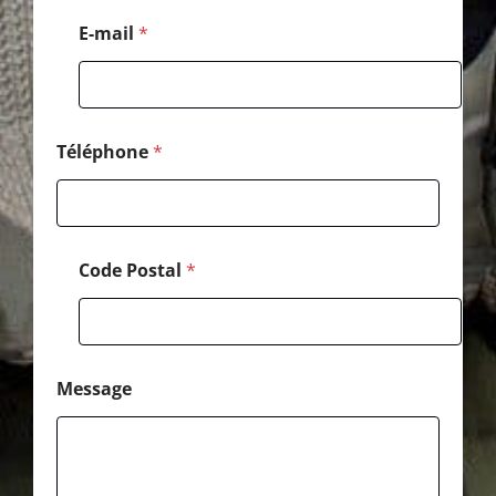
g
e
E-mail
*
P
o
s
t
a
l
Téléphone
*
*
Code Postal
*
Message