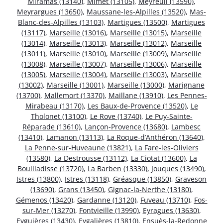
Miramas (13140)
,
Mimet (13105)
,
Meyreuil (13590)
,
Meyrargues (13650)
,
Maussane-les-Alpilles (13520)
,
Mas-
Blanc-des-Alpilles (13103)
,
Martigues (13500)
,
Martigues
(13117)
,
Marseille (13016)
,
Marseille (13015)
,
Marseille
(13014)
,
Marseille (13013)
,
Marseille (13012)
,
Marseille
(13011)
,
Marseille (13010)
,
Marseille (13009)
,
Marseille
(13008)
,
Marseille (13007)
,
Marseille (13006)
,
Marseille
(13005)
,
Marseille (13004)
,
Marseille (13003)
,
Marseille
(13002)
,
Marseille (13001)
,
Marseille (13000)
,
Marignane
(13700)
,
Mallemort (13370)
,
Maillane (13910)
,
Les Pennes-
Mirabeau (13170)
,
Les Baux-de-Provence (13520)
,
Le
Tholonet (13100)
,
Le Rove (13740)
,
Le Puy-Sainte-
Réparade (13610)
,
Lançon-Provence (13680)
,
Lambesc
(13410)
,
Lamanon (13113)
,
La Roque-d’Anthéron (13640)
,
La Penne-sur-Huveaune (13821)
,
La Fare-les-Oliviers
(13580)
,
La Destrousse (13112)
,
La Ciotat (13600)
,
La
Bouilladisse (13720)
,
La Barben (13330)
,
Jouques (13490)
,
Istres (13800)
,
Istres (13118)
,
Gréasque (13850)
,
Graveson
(13690)
,
Grans (13450)
,
Gignac-la-Nerthe (13180)
,
Gémenos (13420)
,
Gardanne (13120)
,
Fuveau (13710)
,
Fos-
sur-Mer (13270)
,
Fontvieille (13990)
,
Eyragues (13630)
,
Eyguières (13430)
,
Eygalières (13810)
,
Ensuès-la-Redonne