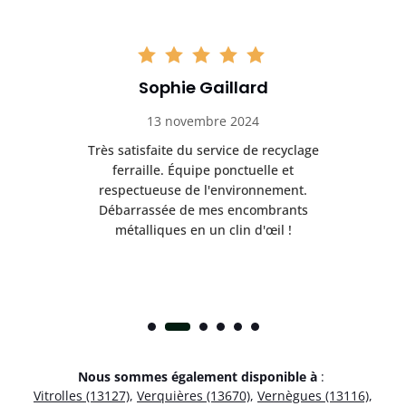
Sophie Gaillard
13 novembre 2024
Très satisfaite du service de recyclage
Exc
e ma
ferraille. Équipe ponctuelle et
respectueuse de l'environnement.
!
Débarrassée de mes encombrants
métalliques en un clin d'œil !
Nous sommes également disponible à
:
Vitrolles (13127)
,
Verquières (13670)
,
Vernègues (13116)
,