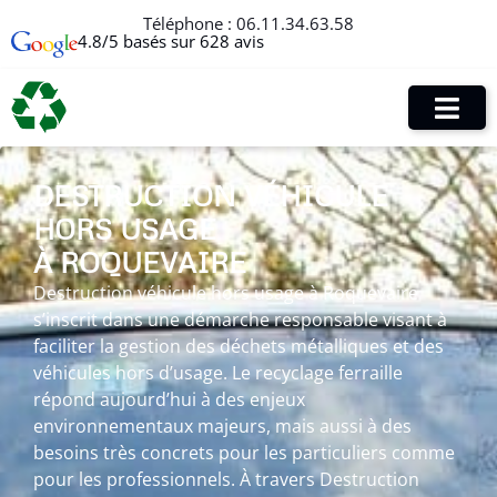
Téléphone :
06.11.34.63.58
4.8/5 basés sur 628 avis
DESTRUCTION VÉHICULE
HORS USAGE
À ROQUEVAIRE
Destruction véhicule hors usage à Roquevaire
s’inscrit dans une démarche responsable visant à
faciliter la gestion des déchets métalliques et des
véhicules hors d’usage. Le recyclage ferraille
répond aujourd’hui à des enjeux
environnementaux majeurs, mais aussi à des
besoins très concrets pour les particuliers comme
pour les professionnels. À travers Destruction