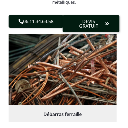
métalliques.
06.11.34.63.58
DEVIS
GRATUIT
Débarras ferraille