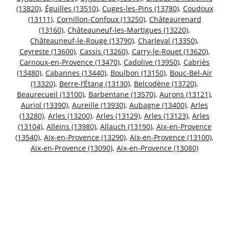
(13820)
,
Éguilles (13510)
,
Cuges-les-Pins (13780)
,
Coudoux
(13111)
,
Cornillon-Confoux (13250)
,
Châteaurenard
(13160)
,
Châteauneuf-les-Martigues (13220)
,
Châteauneuf-le-Rouge (13790)
,
Charleval (13350)
,
Ceyreste (13600)
,
Cassis (13260)
,
Carry-le-Rouet (13620)
,
Carnoux-en-Provence (13470)
,
Cadolive (13950)
,
Cabriès
(13480)
,
Cabannes (13440)
,
Boulbon (13150)
,
Bouc-Bel-Air
(13320)
,
Berre-l’Étang (13130)
,
Belcodène (13720)
,
Beaurecueil (13100)
,
Barbentane (13570)
,
Aurons (13121)
,
Auriol (13390)
,
Aureille (13930)
,
Aubagne (13400)
,
Arles
(13280)
,
Arles (13200)
,
Arles (13129)
,
Arles (13123)
,
Arles
(13104)
,
Alleins (13980)
,
Allauch (13190)
,
Aix-en-Provence
(13540)
,
Aix-en-Provence (13290)
,
Aix-en-Provence (13100)
,
Aix-en-Provence (13090)
,
Aix-en-Provence (13080)