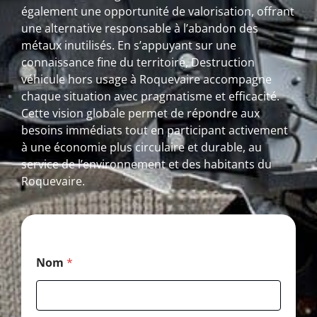
également une opportunité de valorisation, offrant
une alternative responsable à l’abandon des
métaux inutilisés. En s’appuyant sur une
connaissance fine du territoire, Destruction
véhicule hors usage à Roquevaire accompagne
chaque situation avec pragmatisme et efficacité.
Cette vision globale permet de répondre aux
besoins immédiats tout en participant activement
à une économie plus circulaire et durable, au
service de l’environnement et des habitants du
Roquevaire.
M
Nom
*
e
s
s
a