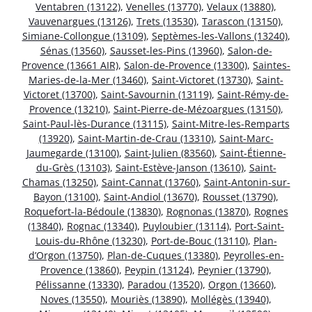
Ventabren (13122)
,
Venelles (13770)
,
Velaux (13880)
,
Vauvenargues (13126)
,
Trets (13530)
,
Tarascon (13150)
,
Simiane-Collongue (13109)
,
Septèmes-les-Vallons (13240)
,
Sénas (13560)
,
Sausset-les-Pins (13960)
,
Salon-de-
Provence (13661 AIR)
,
Salon-de-Provence (13300)
,
Saintes-
Maries-de-la-Mer (13460)
,
Saint-Victoret (13730)
,
Saint-
Victoret (13700)
,
Saint-Savournin (13119)
,
Saint-Rémy-de-
Provence (13210)
,
Saint-Pierre-de-Mézoargues (13150)
,
Saint-Paul-lès-Durance (13115)
,
Saint-Mitre-les-Remparts
(13920)
,
Saint-Martin-de-Crau (13310)
,
Saint-Marc-
Jaumegarde (13100)
,
Saint-Julien (83560)
,
Saint-Étienne-
du-Grès (13103)
,
Saint-Estève-Janson (13610)
,
Saint-
Chamas (13250)
,
Saint-Cannat (13760)
,
Saint-Antonin-sur-
Bayon (13100)
,
Saint-Andiol (13670)
,
Rousset (13790)
,
Roquefort-la-Bédoule (13830)
,
Rognonas (13870)
,
Rognes
(13840)
,
Rognac (13340)
,
Puyloubier (13114)
,
Port-Saint-
Louis-du-Rhône (13230)
,
Port-de-Bouc (13110)
,
Plan-
d’Orgon (13750)
,
Plan-de-Cuques (13380)
,
Peyrolles-en-
Provence (13860)
,
Peypin (13124)
,
Peynier (13790)
,
Pélissanne (13330)
,
Paradou (13520)
,
Orgon (13660)
,
Noves (13550)
,
Mouriès (13890)
,
Mollégès (13940)
,