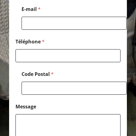
l
M
E-mail
*
e
s
s
a
g
e
Téléphone
*
*
Code Postal
*
Message