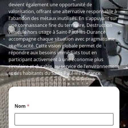
devient également une opportunité de
valorisation, offrant une alternative responsable à
l’abandon des métaux inutilisés. En s’appuyant sur
une connaissance fine du territoire, Destruction
véhicule hors usage à Saint-Paul-lès-Durance
accompagne chaque situation avec pragmatisme
et efficacité. Cette vision globale permet de
répondre aux besoins immédiats tout en
participant activement à une économie plus
circulaire et durable, au service de l’environnement
et des habitants du Saint-Paul-lès-Durance.
E
Nom
*
-
m
a
i