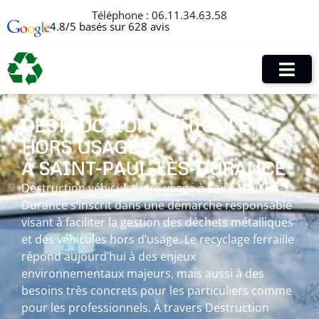
Téléphone :
06.11.34.63.58
4.8/5 basés sur 628 avis
DESTRUCTION VÉHICULE
HORS USAGE
À SAINT-PAUL-LÈS-DURANCE
Destruction véhicule hors usage à Saint-Paul-lès-
Durance s’inscrit dans une démarche responsable
visant à faciliter la gestion des déchets métalliques
et des véhicules hors d’usage. Le recyclage ferraille
répond aujourd’hui à des enjeux
environnementaux majeurs, mais aussi à des
besoins très concrets pour les particuliers comme
pour les professionnels. À travers Destruction