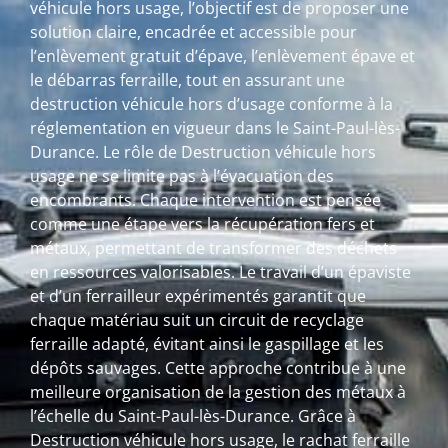
véhicule hors usage, l’objectif est de proposer une
solution claire, encadrée et accessible pour
l’enlèvement gratuit d’épave, l’enlèvement épave et
le débarras ferraille, tout en assurant une
destruction véhicule hors d’usage conforme à la
réglementation en vigueur dans le Saint-Paul-lès-
Durance. Le rôle de Destruction véhicule hors
usage ne se limite pas à l’évacuation des
encombrants. Chaque intervention est pensée
comme une étape vers la récupération fers et
métaux, permettant de transformer des déchets
en ressources valorisables. Le travail d’un épaviste
et d’un ferrailleur expérimentés garantit que
chaque matériau suit un circuit de recyclage
ferraille adapté, évitant ainsi le gaspillage et les
dépôts sauvages. Cette approche contribue à une
meilleure organisation de la gestion des métaux à
l’échelle du Saint-Paul-lès-Durance. Grâce à
Destruction véhicule hors usage, le rachat ferraille