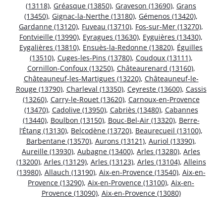
(13118)
,
Gréasque (13850)
,
Graveson (13690)
,
Grans
(13450)
,
Gignac-la-Nerthe (13180)
,
Gémenos (13420)
,
Gardanne (13120)
,
Fuveau (13710)
,
Fos-sur-Mer (13270)
,
Fontvieille (13990)
,
Eyragues (13630)
,
Eyguières (13430)
,
Eygalières (13810)
,
Ensuès-la-Redonne (13820)
,
Éguilles
(13510)
,
Cuges-les-Pins (13780)
,
Coudoux (13111)
,
Cornillon-Confoux (13250)
,
Châteaurenard (13160)
,
Châteauneuf-les-Martigues (13220)
,
Châteauneuf-le-
Rouge (13790)
,
Charleval (13350)
,
Ceyreste (13600)
,
Cassis
(13260)
,
Carry-le-Rouet (13620)
,
Carnoux-en-Provence
(13470)
,
Cadolive (13950)
,
Cabriès (13480)
,
Cabannes
(13440)
,
Boulbon (13150)
,
Bouc-Bel-Air (13320)
,
Berre-
l’Étang (13130)
,
Belcodène (13720)
,
Beaurecueil (13100)
,
Barbentane (13570)
,
Aurons (13121)
,
Auriol (13390)
,
Aureille (13930)
,
Aubagne (13400)
,
Arles (13280)
,
Arles
(13200)
,
Arles (13129)
,
Arles (13123)
,
Arles (13104)
,
Alleins
(13980)
,
Allauch (13190)
,
Aix-en-Provence (13540)
,
Aix-en-
Provence (13290)
,
Aix-en-Provence (13100)
,
Aix-en-
Provence (13090)
,
Aix-en-Provence (13080)