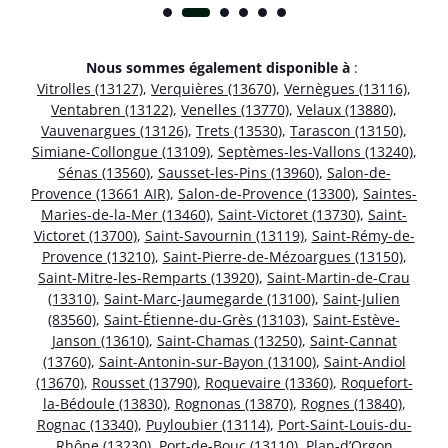
Nous sommes également disponible à
:
Vitrolles (13127)
,
Verquières (13670)
,
Vernègues (13116)
,
Ventabren (13122)
,
Venelles (13770)
,
Velaux (13880)
,
Vauvenargues (13126)
,
Trets (13530)
,
Tarascon (13150)
,
Simiane-Collongue (13109)
,
Septèmes-les-Vallons (13240)
,
Sénas (13560)
,
Sausset-les-Pins (13960)
,
Salon-de-
Provence (13661 AIR)
,
Salon-de-Provence (13300)
,
Saintes-
Maries-de-la-Mer (13460)
,
Saint-Victoret (13730)
,
Saint-
Victoret (13700)
,
Saint-Savournin (13119)
,
Saint-Rémy-de-
Provence (13210)
,
Saint-Pierre-de-Mézoargues (13150)
,
Saint-Mitre-les-Remparts (13920)
,
Saint-Martin-de-Crau
(13310)
,
Saint-Marc-Jaumegarde (13100)
,
Saint-Julien
(83560)
,
Saint-Étienne-du-Grès (13103)
,
Saint-Estève-
Janson (13610)
,
Saint-Chamas (13250)
,
Saint-Cannat
(13760)
,
Saint-Antonin-sur-Bayon (13100)
,
Saint-Andiol
(13670)
,
Rousset (13790)
,
Roquevaire (13360)
,
Roquefort-
la-Bédoule (13830)
,
Rognonas (13870)
,
Rognes (13840)
,
Rognac (13340)
,
Puyloubier (13114)
,
Port-Saint-Louis-du-
Rhône (13230)
,
Port-de-Bouc (13110)
,
Plan-d’Orgon