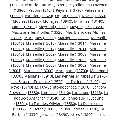
(13750)
,
Plan-de-Cuques (13380)
,
Peyrolles-en-Provence
(13860)
,
Peypin (13124)
,
Peynier (13790)
,
Pélissanne
(13330)
,
Paradou (13520)
,
Orgon (13660)
,
Noves (13550)
,
Mouriès (13890)
,
Mollégès (13940)
,
Miramas (13140)
,
Mimet (13105)
,
Meyreuil (13590)
,
Meyrargues (13650)
,
Maussane-les-Alpilles (13520)
,
Mas-Blanc-des-Alpilles
(13103)
,
Martigues (13500)
,
Martigues (13117)
,
Marseille
(13016)
,
Marseille (13015)
,
Marseille (13014)
,
Marseille
(13013)
,
Marseille (13012)
,
Marseille (13011)
,
Marseille
(13010)
,
Marseille (13009)
,
Marseille (13008)
,
Marseille
(13007)
,
Marseille (13006)
,
Marseille (13005)
,
Marseille
(13004)
,
Marseille (13003)
,
Marseille (13002)
,
Marseille
(13001)
,
Marseille (13000)
,
Marignane (13700)
,
Mallemort
(13370)
,
Maillane (13910)
,
Les Pennes-Mirabeau (13170)
,
Les Baux-de-Provence (13520)
,
Le Tholonet (13100)
,
Le
Rove (13740)
,
Le Puy-Sainte-Réparade (13610)
,
Lançon-
Provence (13680)
,
Lambesc (13410)
,
Lamanon (13113)
,
La
Roque-d’Anthéron (13640)
,
La Penne-sur-Huveaune
(13821)
,
La Fare-les-Oliviers (13580)
,
La Destrousse
(13112)
,
La Ciotat (13600)
,
La Bouilladisse (13720)
,
La
Barben (13330)
,
Jouques (13490)
,
Istres (13800)
,
Istres