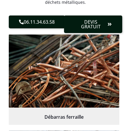
déchets métalliques.
06.11.34.63.58
DEVIS
GRATUIT
Débarras ferraille