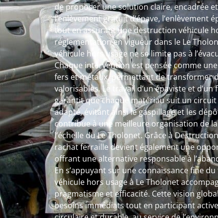
de proposer une solution claire, encadrée et
l’enlèvement gratuit d’épave, l’enlèvement ép
tout en assurant une destruction véhicule h
réglementation en vigueur dans le Le Tholon
véhicule hors usage ne se limite pas à l’éva
Chaque intervention est pensée comme une 
fers et métaux, permettant de transformer 
valorisables. Le travail d’un épaviste et d’un
garantit que chaque matériau suit un circuit 
adapté, évitant ainsi le gaspillage et les dé
contribue à une meilleure organisation de l
l’échelle du Le Tholonet. Grâce à Destruction
rachat ferraille devient également une oppor
offrant une alternative responsable à l’aban
En s’appuyant sur une connaissance fine du t
véhicule hors usage à Le Tholonet accompag
pragmatisme et efficacité. Cette vision glo
besoins immédiats tout en participant acti
circulaire et durable, au service de l’enviro