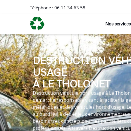
Téléphone :
06.11.34.63.58
Nos services
DESTRUCTION VÉH
USAGE
À LE THOLONET
Destruction véhicule hors usage à Le Tholone
démarche responsable visant à faciliter la g
métalliques et des véhicules hors d’usage. Le
aujourd’hui à des enjeux environnementaux 
besoins très concrets pour les particuliers
professionnels. À travers Destruction véhicul