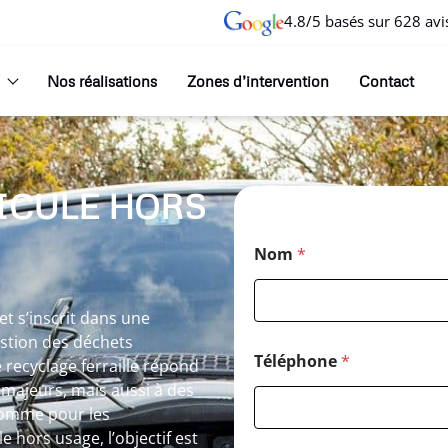
4.8/5 basés sur 628 avi
Nos réalisations
Zones d’intervention
Contact
ICULE HORS
Nom
*
t s’inscrit dans une
estion des déchets
Téléphone
*
 recyclage ferraille répond
majeurs, mais aussi à des
 comme pour les
e hors usage, l’objectif est