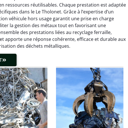
6 février 2025
21 octobre 2024
n ressources réutilisables. Chaque prestation est adaptée
 pour se débarrasser
Service de recyclage efficace
cifiques dans le Le Tholonet. Grâce à l’expertise d’un
ux métaux ! Équipe
et écologique. Enlèvement
uction véhicule hors usage garantit une prise en charge
ce qui a tout enlevé
rapide de ma vieille
iliter la gestion des métaux tout en favorisant une
laisser de traces.
chaudière et démarche
ensemble des prestations liées au recyclage ferraille,
 client très réactif.
transparente. Je
et apporte une réponse cohérente, efficace et durable aux
recommande !
sation des déchets métalliques.
T