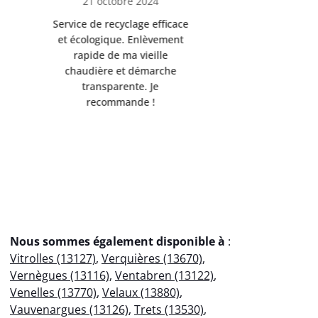
13 novembre 2024
8 déc
Très satisfaite du service de
Excellente 
recyclage ferraille. Équipe
recyclag
ponctuelle et respectueuse
équipemen
de l'environnement.
Servi
Débarrassée de mes
professio
encombrants métalliques en
votre
un clin d'œil !
éco
Nous sommes également disponible à
:
Vitrolles (13127)
,
Verquières (13670)
,
Vernègues (13116)
,
Ventabren (13122)
,
Venelles (13770)
,
Velaux (13880)
,
Vauvenargues (13126)
,
Trets (13530)
,