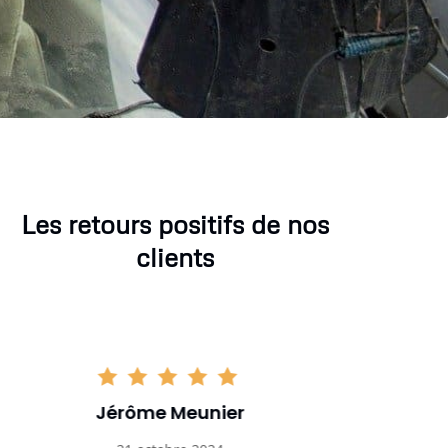
Les retours positifs de nos
clients
Sophie Gaillard
Marc 