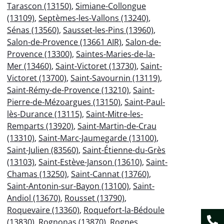
Tarascon (13150)
,
Simiane-Collongue
(13109)
,
Septèmes-les-Vallons (13240)
,
Sénas (13560)
,
Sausset-les-Pins (13960)
,
Salon-de-Provence (13661 AIR)
,
Salon-de-
Provence (13300)
,
Saintes-Maries-de-la-
Mer (13460)
,
Saint-Victoret (13730)
,
Saint-
Victoret (13700)
,
Saint-Savournin (13119)
,
Saint-Rémy-de-Provence (13210)
,
Saint-
Pierre-de-Mézoargues (13150)
,
Saint-Paul-
lès-Durance (13115)
,
Saint-Mitre-les-
Remparts (13920)
,
Saint-Martin-de-Crau
(13310)
,
Saint-Marc-Jaumegarde (13100)
,
Saint-Julien (83560)
,
Saint-Étienne-du-Grès
(13103)
,
Saint-Estève-Janson (13610)
,
Saint-
Chamas (13250)
,
Saint-Cannat (13760)
,
Saint-Antonin-sur-Bayon (13100)
,
Saint-
Andiol (13670)
,
Rousset (13790)
,
Roquevaire (13360)
,
Roquefort-la-Bédoule
(13830)
,
Rognonas (13870)
,
Rognes