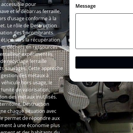
 accessible pour
Message
ave et le débarras ferraille,
ors d’usage conforme à la
et. Le rôle de Destruction
cuation des encombrants.
étape vers la récupération
des déchets en ressources
 ferrailleur expérimentés
de recyclage ferraille
pôts sauvages. Cette approche
a gestion des métaux à
 véhicule hors usage, le
tunité de valorisation,
don des métaux inutilisés.
erritoire, Destruction
ne chaque situation avec
bale permet de répondre aux
vement à une économie plus
nnement et des habitants du