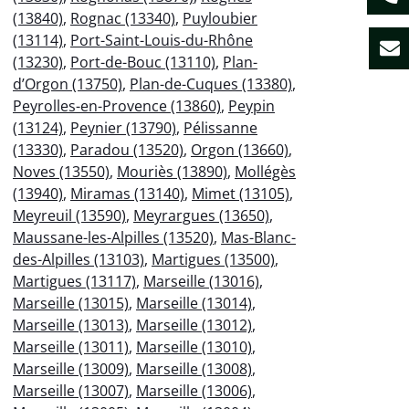
(13840)
,
Rognac (13340)
,
Puyloubier
(13114)
,
Port-Saint-Louis-du-Rhône
(13230)
,
Port-de-Bouc (13110)
,
Plan-
d’Orgon (13750)
,
Plan-de-Cuques (13380)
,
Peyrolles-en-Provence (13860)
,
Peypin
(13124)
,
Peynier (13790)
,
Pélissanne
(13330)
,
Paradou (13520)
,
Orgon (13660)
,
Noves (13550)
,
Mouriès (13890)
,
Mollégès
(13940)
,
Miramas (13140)
,
Mimet (13105)
,
Meyreuil (13590)
,
Meyrargues (13650)
,
Maussane-les-Alpilles (13520)
,
Mas-Blanc-
des-Alpilles (13103)
,
Martigues (13500)
,
Martigues (13117)
,
Marseille (13016)
,
Marseille (13015)
,
Marseille (13014)
,
Marseille (13013)
,
Marseille (13012)
,
Marseille (13011)
,
Marseille (13010)
,
Marseille (13009)
,
Marseille (13008)
,
Marseille (13007)
,
Marseille (13006)
,