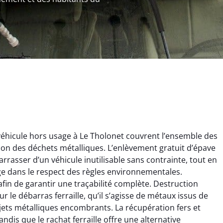
éhicule hors usage à Le Tholonet couvrent l’ensemble des
estion des déchets métalliques. L’enlèvement gratuit d’épave
rrasser d’un véhicule inutilisable sans contrainte, tout en
ge dans le respect des règles environnementales.
afin de garantir une traçabilité complète. Destruction
 le débarras ferraille, qu’il s’agisse de métaux issus de
ginie Lambert
Jérôme Meunier
jets métalliques encombrants. La récupération fers et
dis que le rachat ferraille offre une alternative