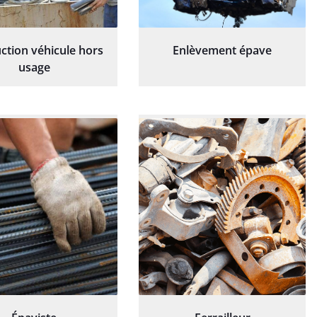
ction véhicule hors
Enlèvement épave
usage