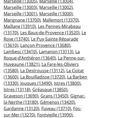
Marseille (13005)
,
Marseille (13004)
,
Marseille (13003)
,
Marseille (13002)
,
Marseille (13001)
,
Marseille (13000)
,
Marignane (13700)
,
Mallemort (13370)
,
Maillane (13910)
,
Les Pennes-Mirabeau
(13170)
,
Les Baux-de-Provence (13520)
,
Le
Rove (13740)
,
Le Puy-Sainte-Réparade
(13610)
,
Lançon-Provence (13680)
,
Lambesc (13410)
,
Lamanon (13113)
,
La
Roque-d’Anthéron (13640)
,
La Penne-sur-
Huveaune (13821)
,
La Fare-les-Oliviers
(13580)
,
La Destrousse (13112)
,
La Ciotat
(13600)
,
La Bouilladisse (13720)
,
La Barben
(13330)
,
Jouques (13490)
,
Istres (13800)
,
Istres (13118)
,
Gréasque (13850)
,
Graveson (13690)
,
Grans (13450)
,
Gignac-
la-Nerthe (13180)
,
Gémenos (13420)
,
Gardanne (13120)
,
Fuveau (13710)
,
Fos-
sur-Mer (13270)
,
Fontvieille (13990)
,