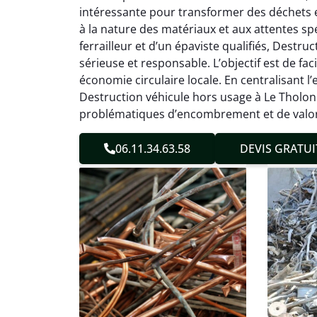
2
intéressante pour transformer des déchets e
Parfait
à la nature des matériaux et aux attentes spé
des vie
ferrailleur et d’un épaviste qualifiés, Destr
effica
sérieuse et responsable. L’objectif est de fac
sans 
économie circulaire locale. En centralisant l’
Service
Destruction véhicule hors usage à Le Tholon
problématiques d’encombrement et de valori
06.11.34.63.58
DEVIS GRATUI