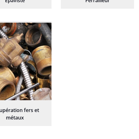
Épaviste
Ferrailleur
upération fers et
métaux