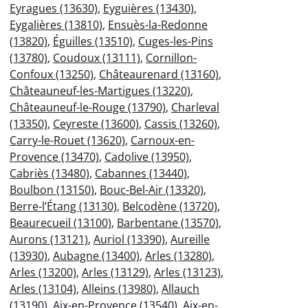
Eyragues (13630)
,
Eyguières (13430)
,
Eygalières (13810)
,
Ensuès-la-Redonne
(13820)
,
Éguilles (13510)
,
Cuges-les-Pins
(13780)
,
Coudoux (13111)
,
Cornillon-
Confoux (13250)
,
Châteaurenard (13160)
,
Châteauneuf-les-Martigues (13220)
,
Châteauneuf-le-Rouge (13790)
,
Charleval
(13350)
,
Ceyreste (13600)
,
Cassis (13260)
,
Carry-le-Rouet (13620)
,
Carnoux-en-
Provence (13470)
,
Cadolive (13950)
,
Cabriès (13480)
,
Cabannes (13440)
,
Boulbon (13150)
,
Bouc-Bel-Air (13320)
,
Berre-l’Étang (13130)
,
Belcodène (13720)
,
Beaurecueil (13100)
,
Barbentane (13570)
,
Aurons (13121)
,
Auriol (13390)
,
Aureille
(13930)
,
Aubagne (13400)
,
Arles (13280)
,
Arles (13200)
,
Arles (13129)
,
Arles (13123)
,
Arles (13104)
,
Alleins (13980)
,
Allauch
(13190)
,
Aix-en-Provence (13540)
,
Aix-en-